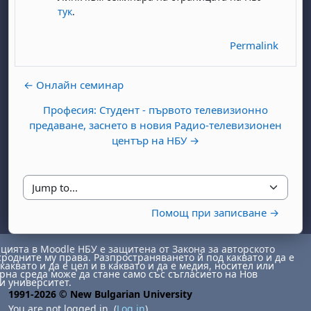
тук
.
Permalink
← Онлайн семинар
Професия: Студент - първото телевизионно
предаване, заснето в новия Радио-телевизионен
day, 1 August
unday, 2 August
център на НБУ →
st
gust
August
day, 8 August
unday, 9 August
ust
ugust
 August
day, 15 August
Sunday, 16 August
Jump to...
ust
ugust
 August
day, 22 August
Sunday, 23 August
Помощ при записване →
ust
ugust
 August
day, 29 August
Sunday, 30 August
ията в Moodle НБУ е защитена от Закона за авторското
сродните му права. Разпространяването й под каквато и да е
каквато и да е цел и в каквато и да е медия, носител или
на среда може да стане само със съгласието на Нов
и университет.
1991-2026 © New Bulgarian University
You are not logged in. (
Log in
)