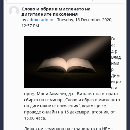
Слово и образ в мисленето на
Number of replies: 0
дигиталните поколения
by
admin admin
-
Tuesday, 15 December 2020,
12:57 PM
Гл.
ас.
д-р
Влад
ими
р
Дим
итро
в и
проф. Мони Алмалех, д.н. Ви канят на втората
сбирка на семинар „Слово и образ в мисленето
на дигиталните поколения“, която ще се
проведе онлайн на 15 декември, вторник, от
15.00 часа.
Линк към семинара на страницата на НБУ –