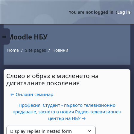
Skip to main content
You are not logged in. (
Log in
)
Moodle НБУ
Side panel
Home
Site pages
Новини
Слово и образ в мисленето на
дигиталните поколения
← Онлайн семинар
Професия: Студент - първото телевизионно
предаване, заснето в новия Радио-телевизионен
център на НБУ →
Display mode