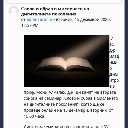
Слово и образ в мисленето на
Number of replies: 0
дигиталните поколения
от
admin admin
-
вторник, 15 декември 2020,
12:57 PM
Гл.
ас.
д-р
Влад
ими
р
Дим
итро
в и
проф. Мони Алмалех, д.н. Ви канят на втората
сбирка на семинар „Слово и образ в мисленето
на дигиталните поколения“, която ще се
проведе онлайн на 15 декември, вторник, от
15.00 часа.
Линк към семинара на страницата на НБУ –