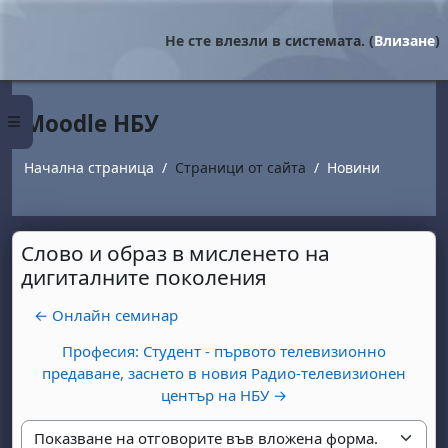
Прескочи на основното съдържание
Не сте влезли в системата. (
Влизане
)
Moodle НБУ
Страничен панел
Начална страница
Страници от сайта
Новини
Слово и образ в мисленето на
дигиталните поколения
← Онлайн семинар
Професия: Студент - първото телевизионно
предаване, заснето в новия Радио-телевизионен
център на НБУ →
Начин на показване