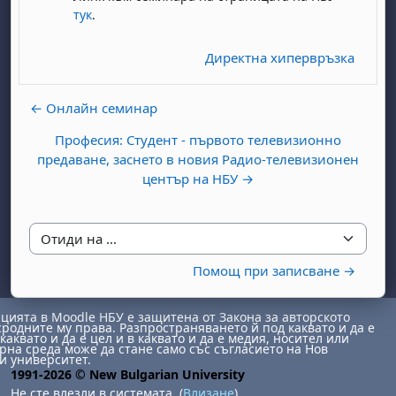
тук
.
Директна хипервръзка
← Онлайн семинар
Професия: Студент - първото телевизионно
бота, 1 август
я, неделя, 2 август
предаване, заснето в новия Радио-телевизионен
център на НБУ →
 6 август
 7 август
бота, 8 август
я, неделя, 9 август
ст
 13 август
 14 август
бота, 15 август
я, неделя, 16 август
ст
 20 август
 21 август
бота, 22 август
я, неделя, 23 август
Отиди на ...
Помощ при записване →
ст
 27 август
 28 август
бота, 29 август
я, неделя, 30 август
ията в Moodle НБУ е защитена от Закона за авторското
сродните му права. Разпространяването й под каквато и да е
каквато и да е цел и в каквато и да е медия, носител или
на среда може да стане само със съгласието на Нов
и университет.
1991-2026 © New Bulgarian University
Не сте влезли в системата. (
Влизане
)