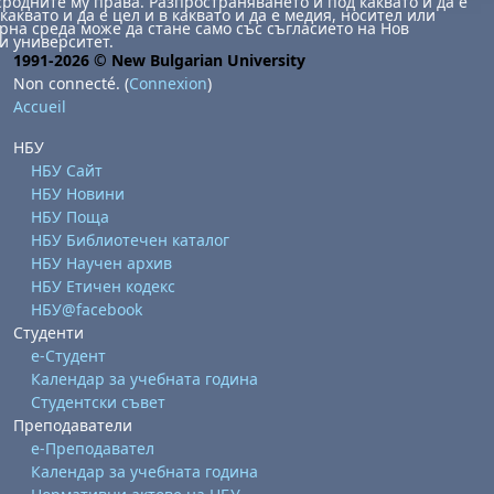
сродните му права. Разпространяването й под каквато и да е
каквато и да е цел и в каквато и да е медия, носител или
на среда може да стане само със съгласието на Нов
и университет.
1991-2026 © New Bulgarian University
Non connecté. (
Connexion
)
Accueil
НБУ
НБУ Сайт
НБУ Новини
НБУ Поща
НБУ Библиотечен каталог
НБУ Научен архив
НБУ Етичен кодекс
НБУ@facebook
Студенти
е-Студент
Календар за учебната година
Студентски съвет
Преподаватели
е-Преподавател
Календар за учебната година