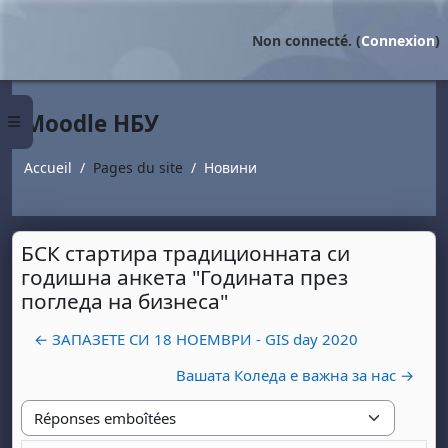
Passer au contenu principal
Non connecté. (
Connexion
)
Moodle НБУ
Panneau latéral
Accueil
Pages du site
Новини
БСК стартира традиционната си
годишна анкета "Годината през
погледа на бизнеса"
← ЗАПАЗЕТЕ СИ 18 НОЕМВРИ - GIS day 2020
Вашата Коледа е важна за нас →
Type d'affichage