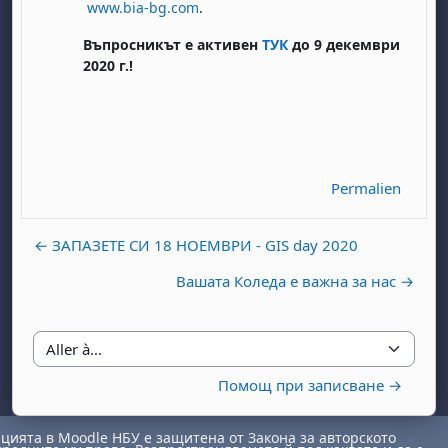
www.bia-bg.com
.
Въпросникът е активен
ТУК
до 9 декември
2020 г.!
, samedi 1 août
ment, dimanche 2 août
Permalien
août
 août
dredi 7 août
, samedi 8 août
ment, dimanche 9 août
 août
3 août
ndredi 14 août
, samedi 15 août
ment, dimanche 16 août
← ЗАПАЗЕТЕ СИ 18 НОЕМВРИ - GIS day 2020
 août
0 août
ndredi 21 août
, samedi 22 août
ment, dimanche 23 août
Вашата Коледа е важна за нас →
 août
7 août
ndredi 28 août
, samedi 29 août
ment, dimanche 30 août
Aller à…
Помощ при записване →
ията в Moodle НБУ е защитена от Закона за авторското