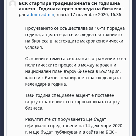
БСК стартира традиционната си годишна
Nombre de réponses : 0
анкета "Годината през погледа на бизнеса"
par
admin admin
,
mardi 17 novembre 2020, 16:36
Проучването се осъществява за 16-та поредна
година, а целта е да се изследва състоянието
на бизнеса в настоящите макроикономически
условия.
Основните теми са свързани с отражението на
политическите процеси в международен и
национален план върху бизнеса в България,
както и с бизнес планирането за следващата
календарна година.
Тази година специален акцент е поставен
върху отражението на коронакризата върху
бизнеса.
Резултатите от проучването ще бъдат
официално представени на 14 декември 2020
г. и ще бъдат публикувани в сайта на БСК –