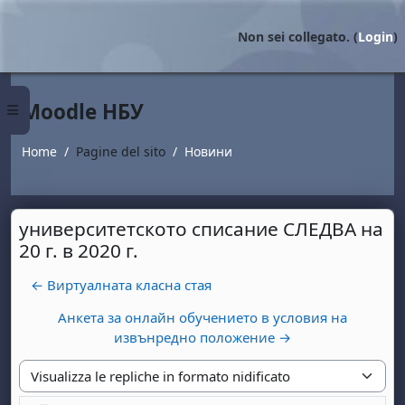
Vai al contenuto principale
Non sei collegato. (
Login
)
Moodle НБУ
Pannello laterale
Home
Pagine del sito
Новини
университетското списание СЛЕДВА на
20 г. в 2020 г.
← Виртуалната класна стая
Анкета за онлайн обучението в условия на
извънредно положение →
Modalità visualizzazione