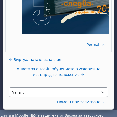
Permalink
abato 1 agosto
to, domenica 2 agosto
← Виртуалната класна стая
osto
agosto
dì 7 agosto
abato 8 agosto
to, domenica 9 agosto
Анкета за онлайн обучението в условия на
gosto
 agosto
dì 14 agosto
abato 15 agosto
to, domenica 16 agosto
извънредно положение →
gosto
 agosto
dì 21 agosto
abato 22 agosto
to, domenica 23 agosto
gosto
 agosto
dì 28 agosto
abato 29 agosto
to, domenica 30 agosto
Vai a...
Помощ при записване →
ията в Moodle НБУ е защитена от Закона за авторското