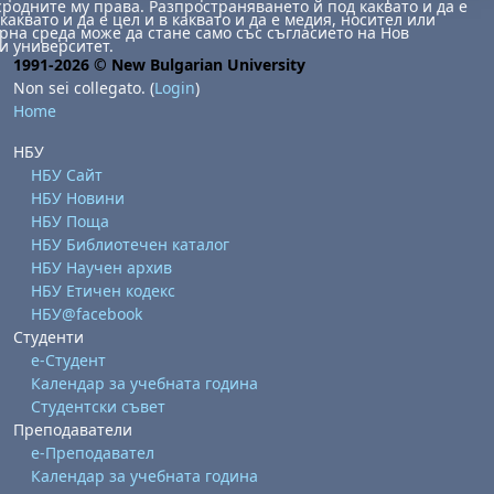
сродните му права. Разпространяването й под каквато и да е
каквато и да е цел и в каквато и да е медия, носител или
на среда може да стане само със съгласието на Нов
и университет.
1991-2026 © New Bulgarian University
Non sei collegato. (
Login
)
Home
НБУ
НБУ Сайт
НБУ Новини
НБУ Поща
НБУ Библиотечен каталог
НБУ Научен архив
НБУ Етичен кодекс
НБУ@facebook
Студенти
е-Студент
Календар за учебната година
Студентски съвет
Преподаватели
е-Преподавател
Календар за учебната година