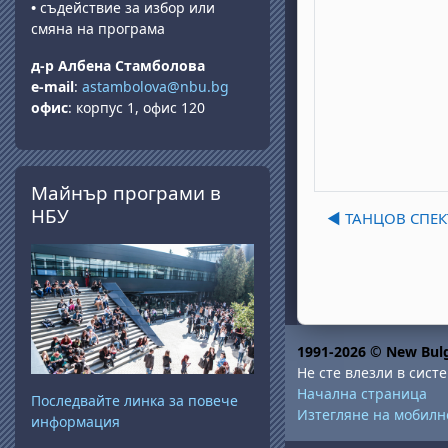
•
съдействие за избор или
смяна на програма
д-р Албена Стамболова
e-mail
:
astambolova@nbu.bg
офис
: корпус 1, офис 120
Прескочи Майнър програми в НБУ
Майнър програми в
НБУ
◀︎ ТАНЦОВ СПЕК
1991-2026 © New Bulg
Не сте влезли в систе
Начална страница
Последвайте линка за повече
Изтегляне на мобил
информация