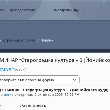
о съдържание
нти
Преподаватели
Български ‎(bg)‎
Страници от сайта
Новини
ИНАР “Старогръцка култура – 3 (Йонийскот
ТАКЪЛ “Noetik”
е
СЕМИНАР “Старогръцка култура – 3 (Йонийското чудо)”
replies: 0
admin
-
понеделник, 5 октомври 2009, 15:59 PM
27.10-01.11.2009 г.