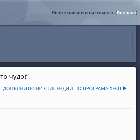
Не сте влезли в системата. (
Влизане
)
о чудо)”
ДОПЪЛНИТЕЛНИ СТИПЕНДИИ ПО ПРОГРАМА ХЕСП ▶︎