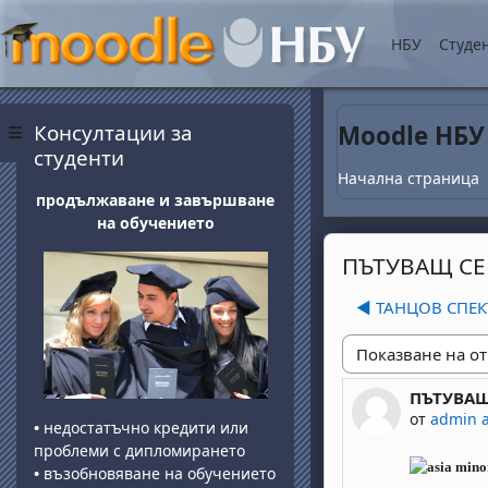
Прескочи на основнот
НБУ
Студе
Блокове
Прескочи Консултации за студенти
Консултации за
Moodle НБУ
Страничен панел
студенти
Начална страница
продължаване и завършване
на обучението
ПЪТУВАЩ СЕМ
◀︎ ТАНЦОВ СПЕК
Начин на показван
ПЪТУВАЩ 
Number of 
от
admin 
•
недостатъчно кредити или
проблеми с дипломирането
•
възобновяване на обучението