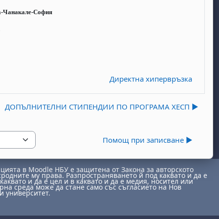
а-Чанакале-София
”
Директна хипервръзка
ДОПЪЛНИТЕЛНИ СТИПЕНДИИ ПО ПРОГРАМА ХЕСП ▶︎
Помощ при записване ▶︎
ията в Moodle НБУ е защитена от Закона за авторското
сродните му права. Разпространяването й под каквато и да е
каквато и да е цел и в каквато и да е медия, носител или
на среда може да стане само със съгласието на Нов
и университет.