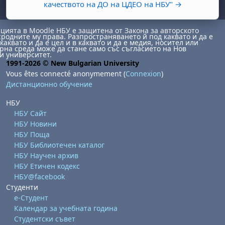
качеството на ДО на ЦДЕО на НБУ" →
ията в Moodle НБУ е защитена от Закона за авторското
сродните му права. Разпространяването й под каквато и да е
каквато и да е цел и в каквато и да е медия, носител или
на среда може да стане само със съгласието на Нов
и университет.
1991-2026 © New Bulgarian University
Vous êtes connecté anonymement (
Connexion
)
, samedi 1 août
ment, dimanche 2 août
Дистанционно обучение
août
 août
dredi 7 août
, samedi 8 août
ment, dimanche 9 août
НБУ
НБУ Сайт
 août
3 août
ndredi 14 août
, samedi 15 août
ment, dimanche 16 août
НБУ Новини
 août
0 août
ndredi 21 août
, samedi 22 août
ment, dimanche 23 août
НБУ Поща
НБУ Библиотечен каталог
 août
7 août
ndredi 28 août
, samedi 29 août
ment, dimanche 30 août
НБУ Научен архив
НБУ Етичен кодекс
НБУ@facebook
Студенти
е-Студент
Календар за учебната година
Студентски съвет