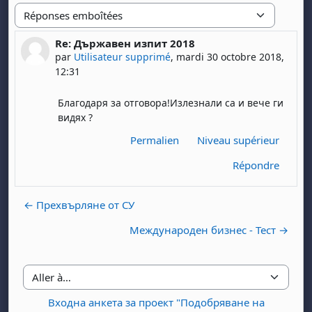
Type d'affichage
Re: Държавен изпит 2018
Nombre de réponses : 0
par
Utilisateur supprimé
,
mardi 30 octobre 2018,
12:31
Благодаря за отговора!Излезнали са и вече ги
видях ?
Permalien
Niveau supérieur
Répondre
← Прехвърляне от СУ
Международен бизнес - Тест →
Aller à…
Входна анкета за проект "Подобряване на