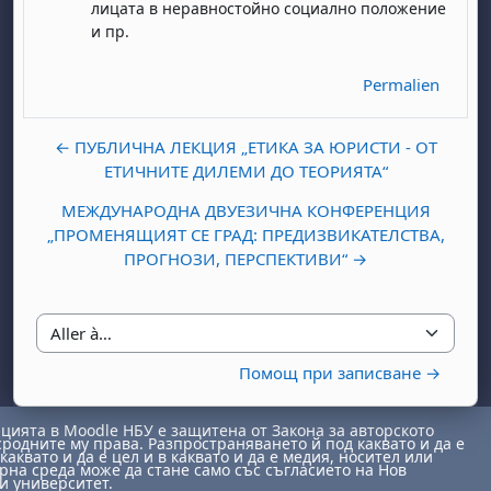
лицата в неравностойно социално положение
и пр.
Permalien
← ПУБЛИЧНА ЛЕКЦИЯ „ЕТИКА ЗА ЮРИСТИ - ОТ
ЕТИЧНИТЕ ДИЛЕМИ ДО ТЕОРИЯТА“
МЕЖДУНАРОДНА ДВУЕЗИЧНА КОНФЕРЕНЦИЯ
„ПРОМЕНЯЩИЯТ СЕ ГРАД: ПРЕДИЗВИКАТЕЛСТВА,
ПРОГНОЗИ, ПЕРСПЕКТИВИ“ →
Aller à…
Помощ при записване →
ията в Moodle НБУ е защитена от Закона за авторското
сродните му права. Разпространяването й под каквато и да е
каквато и да е цел и в каквато и да е медия, носител или
на среда може да стане само със съгласието на Нов
и университет.