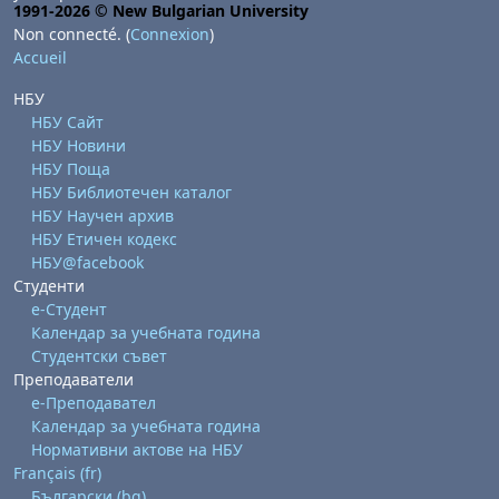
1991-2026 © New Bulgarian University
Non connecté. (
Connexion
)
Accueil
НБУ
НБУ Сайт
НБУ Новини
НБУ Поща
НБУ Библиотечен каталог
НБУ Научен архив
НБУ Етичен кодекс
НБУ@facebook
Студенти
е-Студент
Календар за учебната година
Студентски съвет
Преподаватели
е-Преподавател
Календар за учебната година
Нормативни актове на НБУ
Français ‎(fr)‎
Български ‎(bg)‎