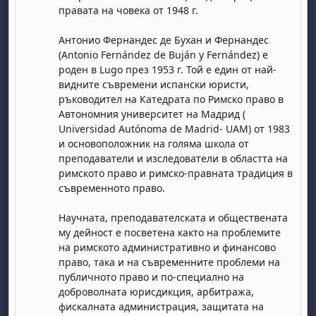
правата на човека от 1948 г.
Антонио Фернандес де Бухан и Фернандес
(Antonio Fernández de Buján y Fernández) e
роден в Lugo през 1953 г. Той е един от най-
видните съвремени испански юристи,
ръководител на Катедрата по Римско право в
Автономния университет на Мадрид (
Universidad Autónoma de Madrid- UAM) от 1983
и основоположник на голяма школа от
преподаватели и изследователи в областта на
римското право и римско-правната традиция в
съвременното право.
Научната, преподавателската и обществената
му дейност е посветена както на проблемите
на римското административно и финансово
право, така и на съвременните проблеми на
публичното право и по-специално на
доброволната юрисдикция, арбитража,
фискалната администрация, защитата на