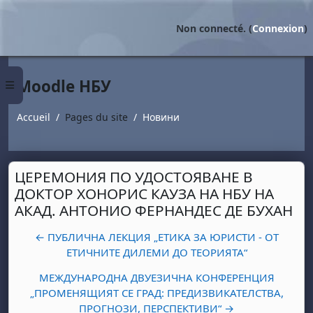
Passer au contenu principal
Non connecté. (
Connexion
)
Moodle НБУ
Panneau latéral
Accueil
Pages du site
Новини
ЦЕРЕМОНИЯ ПО УДОСТОЯВАНЕ В
ДОКТОР ХОНОРИС КАУЗА НА НБУ НА
АКАД. АНТОНИО ФЕРНАНДЕС ДЕ БУХАН
← ПУБЛИЧНА ЛЕКЦИЯ „ЕТИКА ЗА ЮРИСТИ - ОТ
ЕТИЧНИТЕ ДИЛЕМИ ДО ТЕОРИЯТА“
МЕЖДУНАРОДНА ДВУЕЗИЧНА КОНФЕРЕНЦИЯ
„ПРОМЕНЯЩИЯТ СЕ ГРАД: ПРЕДИЗВИКАТЕЛСТВА,
ПРОГНОЗИ, ПЕРСПЕКТИВИ“ →