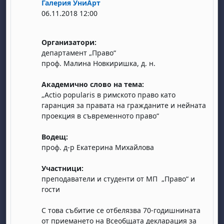
Галерия УниАрт
06.11.2018 12:00
Организатори:
департамент „Право“
проф. Малина Новкиришка, д. н.
, samedi 1 août
ment, dimanche 2 août
Академично слово на тема:
„Аctio popularis в римското право като
août
 août
dredi 7 août
, samedi 8 août
ment, dimanche 9 août
гаранция за правата на гражданите и нейната
 août
3 août
ndredi 14 août
, samedi 15 août
ment, dimanche 16 août
проекция в съвременното право“
 août
0 août
ndredi 21 août
, samedi 22 août
ment, dimanche 23 août
Водещ:
 août
7 août
ndredi 28 août
, samedi 29 août
ment, dimanche 30 août
проф. д-р Екатерина Михайлова
Участници:
преподаватели и студенти от МП „Право“ и
гости
С това събитие се отбелязва 70-годишнината
от приемането на Всеобщата декларация за