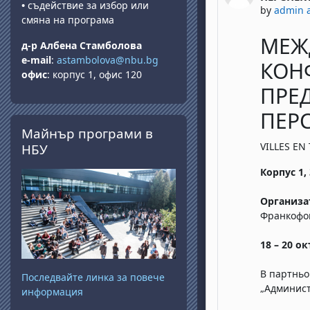
•
съдействие за избор или
by
admin 
смяна на програма
МЕЖ
д-р Албена Стамболова
e-mail
:
astambolova@nbu.bg
КОН
офис
: корпус 1, офис 120
ПРЕ
ПЕР
Skip Майнър програми в НБУ
Майнър програми в
VILLES EN
НБУ
Корпус 1,
Организа
Франкофон
18 – 20 о
В партньо
Последвайте линка за повече
„Админист
информация