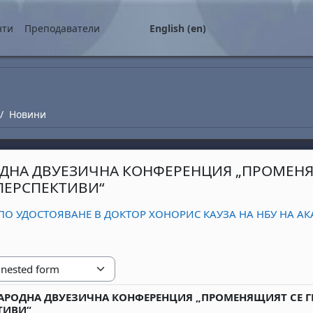
нти
Преподаватели
English ‎(en)‎
Новини
НА ДВУЕЗИЧНА КОНФЕРЕНЦИЯ „ПРОМЕНЯЩ
ПЕРСПЕКТИВИ“
ПО УДОСТОЯВАНЕ В ДОКТОР ХОНОРИС КАУЗА НА НБУ НА АК
РОДНА ДВУЕЗИЧНА КОНФЕРЕНЦИЯ „ПРОМЕНЯЩИЯТ СЕ ГР
replies: 0
ТИВИ“