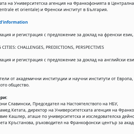
ата на Университетска агенция на Франкофонията в Централна и
entrale et orientale) и Френски институт в България.
d’information
ация и регистрация с предложение за доклад на френски език
CITIES: CHALLENGES, PREDICTIONS, PERSPECTIVES
ация и регистрация с предложение за доклад на английски ез
тели от академични институции и научни институти от Европа
ото общество.
ри:
они Славински, Председател на Настоятелството на НБУ,
амед Кетата, директор на Университетската агенция на Франк
вие Кашлер, аташе по университетска и изследователска дейно
вета Кръстанова, ръководител на Франкофонски център за ака