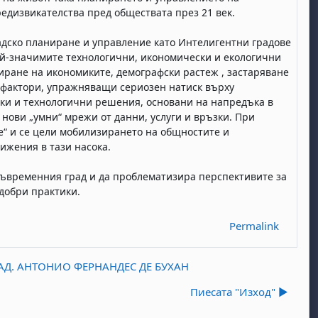
едизвикателства пред обществата през 21 век.
адско планиране и управление като Интелигентни градове
на най-значимите технологични, икономически и екологични
иране на икономиките, демографски растеж , застаряване
 фактори, упражняващи сериозен натиск върху
ски и технологични решения, основани на напредъка в
 нови „умни“ мрежи от данни, услуги и връзки. При
е“ и се цели мобилизирането на общностите и
ижения в тази насока.
съвременния град и да проблематизира перспективите за
добри практики.
Permalink
АД. АНТОНИО ФЕРНАНДЕС ДЕ БУХАН
Пиесата "Изход" ▶︎