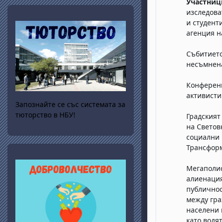
Участниц
изследова
и студент
агенция н
Събитието
несъмнена
Конференц
активисти
Запознайте се със системата за
тюторство в НБУ!
Градският
на Светов
социални 
Трансформ
Мегаполис
алиенация
публичнос
между гра
населени 
като водя