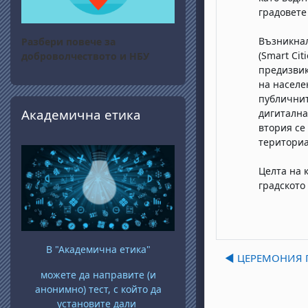
градовете
Възникнал
Разбери повече за
(Smart Cit
доброволчеството и НБУ
предизвик
на населе
публичнит
Skip Академична етика
Академична етика
дигитална
втория се
териториа
Целта на 
градското
В "Академична етика"
◀︎ ЦЕРЕМОНИЯ 
можете да направите (и
анонимно) тест, с който да
установите дали