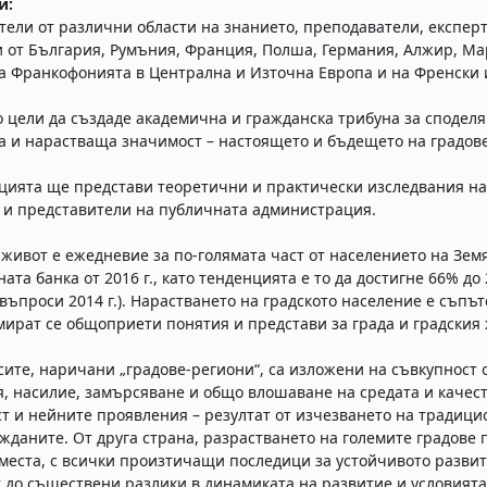
и:
тели от различни области на знанието, преподаватели, експер
и от България, Румъния, Франция, Полша, Германия, Алжир, Ма
а Франкофонията в Централна и Източна Европа и на Френски и
 цели да създаде академична и гражданска трибуна за споделя
 и нарастваща значимост – настоящето и бъдещето на градовет
ията ще представи теоретични и практически изследвания на 
 и представители на публичната администрация.
 живот е ежедневие за по-голямата част от населението на Земя
ната банка от 2016 г., като тенденцията е то да достигне 66% д
въпроси 2014 г.). Нарастването на градското население е съпъ
ират се общоприети понятия и представи за града и градския 
ите, наричани „градове-региони“, са изложени на съвкупност о
, насилие, замърсяване и общо влошаване на средата и качест
т и нейните проявления – резултат от изчезването на традиц
жданите. От друга страна, разрастването на големите градове
места, с всички произтичащи последици за устойчивото развит
т до съществени разлики в динамиката на развитие и условията