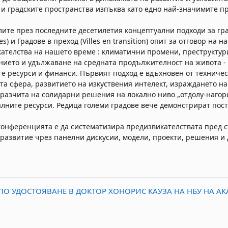
 и градските пространства изпъква като едно най-значимите пр
ите през последните десетилетия концептуални подходи за гр
ies) и Градове в преход (Villes en transition) опит за отговор 
ателства на нашето време : климатични промени, преструктур
нието и удължаване на средната продължителност на живота -
е ресурси и финанси. Първият подход е вдъхновен от техниче
та сфера, развитието на изкуствения интелект, израждането на
 разчита на солидарни решения на локално ниво „отдолу-нагор
лните ресурси. Редица големи градове вече демонстрират пост
конференцията е да систематизира предизвикателствата пред 
 развитие чрез панелни дискусии, модели, проекти, решения и 
ПО УДОСТОЯВАНЕ В ДОКТОР ХОНОРИС КАУЗА НА НБУ НА АК