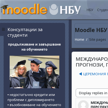
Skip to main content
НБУ
Студе
Blocks
Skip Консултации за студенти
Консултации за
Moodle НБУ
Side panel
студенти
Home
Site pages
продължаване и завършване
на обучението
МЕЖДУНАРОД
ПРОГНОЗИ, 
◀︎ ЦЕРЕМОНИЯ 
•
недостатъчно кредити или
Display mode
проблеми с дипломирането
МЕЖДУНА
Number of 
•
възобновяване на обучението
ПЕРСПЕК