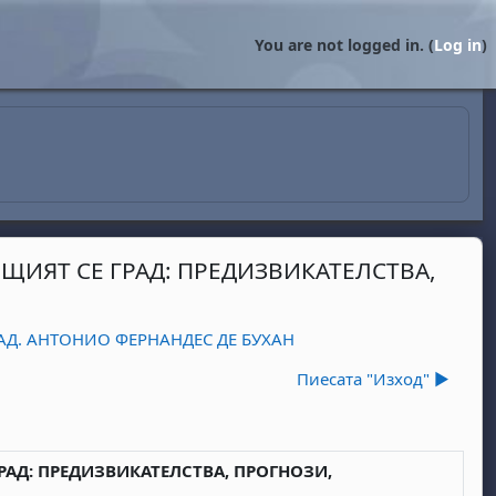
You are not logged in. (
Log in
)
ИЯТ СЕ ГРАД: ПРЕДИЗВИКАТЕЛСТВА,
АД. АНТОНИО ФЕРНАНДЕС ДЕ БУХАН
Пиесата "Изход" ▶︎
АД: ПРЕДИЗВИКАТЕЛСТВА, ПРОГНОЗИ,