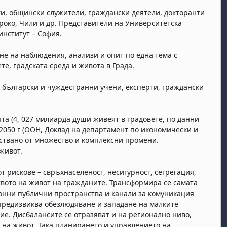
ти, общински служители, граждански деятели, докторанти
роко, Чили и др. Представители на Университетска
нститут – София.
не на наблюдения, анализи и опит по една тема с
е, градската среда и живота в Града.
български и чуждестранни учени, експерти, граждански
та (4, 027 милиарда души живеят в градовете, по данни
о 2050 г (ООН, Доклад на департамент по икономически и
тствано от множество и комплексни промени.
живот.
т рискове – свръхнаселеност, несигурност, сегрегация,
вото на живот на гражданите. Трансформира се самата
ионни публични пространства и канали за комуникация
 предизвиква обезлюдяване и западане на малките
ие. Дисбалансите се отразяват и на регионално ниво,
 на живот. Така планирането и управлението на