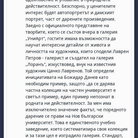
действителност. Безспорно, у ценителите
интерес будят автопортретът и дамският
портрет, част от дарените произведения.
Заедно с официалното представяне на
творбите, което се състоя вчера в галерия
„УниАрт“, гостите имаха възможността да
научат интересни детайли от живота и
личността на художника, които сподели Лаврен
бота, 1 август
я, неделя, 2 август
Петров - галерист и създател на галерия
„Лоранъ“, изкуствовед, внук на известния
 6 август
 7 август
бота, 8 август
я, неделя, 9 август
художник Цанко Лавренов. Той определи
ст
 13 август
 14 август
бота, 15 август
я, неделя, 16 август
инициативата на Божидар Данев като
необходим пример, защото „да се дарява
ст
 20 август
 21 август
бота, 22 август
я, неделя, 23 август
частна колекция на частен университет е
ст
 27 август
 28 август
бота, 29 август
я, неделя, 30 август
светъл пример, един пример непознат в
родната ни действителност. За мен има
изключително значение фактът, че поредното
дарение се прави на Нов български
университет. Това е единственото учебно
заведение, което систематизира своя колекция
и за тази цел е изградило галерия. Стандарт,