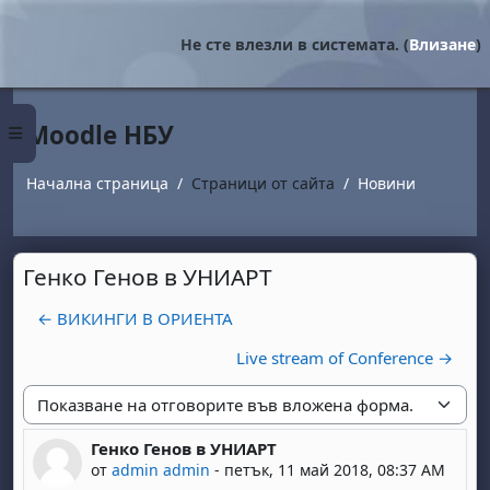
Прескочи на основното съдържание
Не сте влезли в системата. (
Влизане
)
Moodle НБУ
Страничен панел
Начална страница
Страници от сайта
Новини
Генко Генов в УНИАРТ
← ВИКИНГИ В ОРИЕНТА
Live stream of Conference →
Начин на показване
Генко Генов в УНИАРТ
Number of replies: 0
от
admin admin
-
петък, 11 май 2018, 08:37 AM