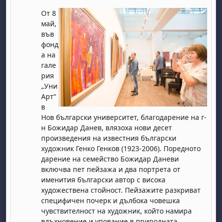
От 8
май,
във
фонд
а на
гале
рия
„Уни
Арт“
в
Нов български университет, благодарение на г-
н Божидар Данев, влязоха нови десет
произведения на известния бълг
арски
художник Генко Генков (1923-2006). Поредното
дарение на семейство Божидар Даневи
включва пет пейзажа и два портрета от
именития български автор с висока
художествена стойност. Пейзажите разкриват
специфичен почерк и дълбока човешка
чувствителност на художник, който намира
вдъхновение и упование в природната