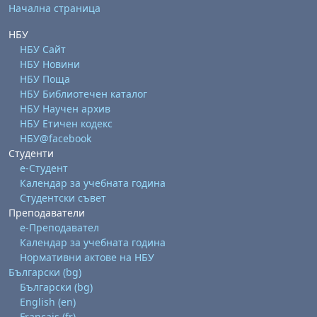
Начална страница
НБУ
НБУ Сайт
НБУ Новини
НБУ Поща
НБУ Библиотечен каталог
НБУ Научен архив
НБУ Етичен кодекс
НБУ@facebook
Студенти
е-Студент
Календар за учебната година
Студентски съвет
Преподаватели
е-Преподавател
Календар за учебната година
Нормативни актове на НБУ
Български ‎(bg)‎
Български ‎(bg)‎
English ‎(en)‎
Français ‎(fr)‎