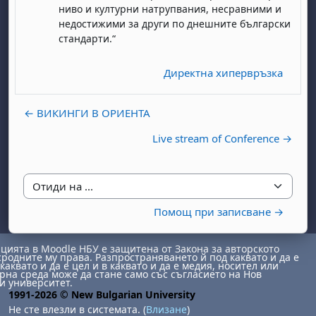
ниво и културни натрупвания, несравними и
недостижими за други по днешните български
стандарти.“
Директна хипервръзка
← ВИКИНГИ В ОРИЕНТА
Live stream of Conference →
Отиди на ...
Помощ при записване →
ията в Moodle НБУ е защитена от Закона за авторското
сродните му права. Разпространяването й под каквато и да е
каквато и да е цел и в каквато и да е медия, носител или
на среда може да стане само със съгласието на Нов
и университет.
1991-2026 © New Bulgarian University
Не сте влезли в системата. (
Влизане
)