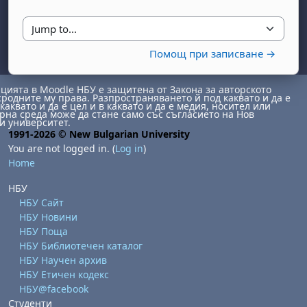
Jump to...
Помощ при записване →
ията в Moodle НБУ е защитена от Закона за авторското
сродните му права. Разпространяването й под каквато и да е
каквато и да е цел и в каквато и да е медия, носител или
на среда може да стане само със съгласието на Нов
и университет.
1991-2026 © New Bulgarian University
You are not logged in. (
Log in
)
Home
НБУ
НБУ Сайт
НБУ Новини
НБУ Поща
НБУ Библиотечен каталог
НБУ Научен архив
НБУ Етичен кодекс
НБУ@facebook
Студенти