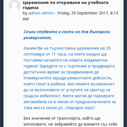
Церемония по откриване на учебната
Number of replies: 0
година
by
admin admin
-
Friday, 29 September 2017, 8:13
AM
Скъпи студенти и гости на Нов български
университет,
Каним Ви на тържествена церемония на 29
септември от 11 часа, на която заедно ще
поставим началото на новата академична
година! Заредете се с търпение и предвидете
достатъчно време за придвижване до
Университета заради ремонтните дейности,
които текат в района. Ако нямате възможност
да се възползвате от услугите на Център за
градска мобилност, бихте могли да паркирате
автомобила си в някои от предназначените за
това места около ул. „Народно хоро“.
Без значение от транспорта, който ще
използвате, не забравяйте да вземете със себе