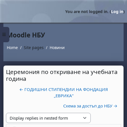
Skip to main content
You are not logged in. (
Log in
)
Moodle НБУ
Side panel
Home
Site pages
Новини
Церемония по откриване на учебната
година
← ГОДИШНИ СТИПЕНДИИ НА ФОНДАЦИЯ
„ЕВРИКА“
Схема за достъп до НБУ →
Display mode