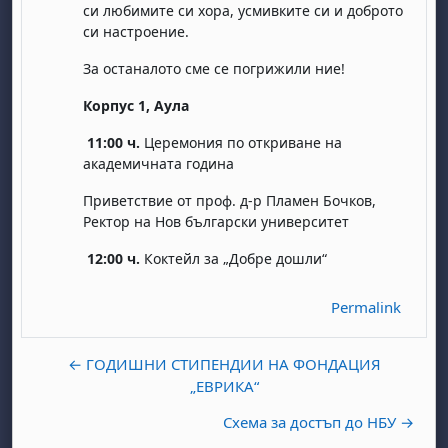
си любимите си хора, усмивките си и доброто
си настроение.
За останалото сме се погрижили ние!
Корпус 1, Аула
11:00 ч.
Церемония по откриване на
академичната година
day, 1 August
unday, 2 August
Приветствие от проф. д-р Пламен Бочков,
Ректор на Нов български университет
st
gust
August
day, 8 August
unday, 9 August
12:00 ч.
Коктейл за „Добре дошли“
ust
ugust
 August
day, 15 August
Sunday, 16 August
ust
ugust
 August
day, 22 August
Sunday, 23 August
Permalink
ust
ugust
 August
day, 29 August
Sunday, 30 August
← ГОДИШНИ СТИПЕНДИИ НА ФОНДАЦИЯ
„ЕВРИКА“
Схема за достъп до НБУ →