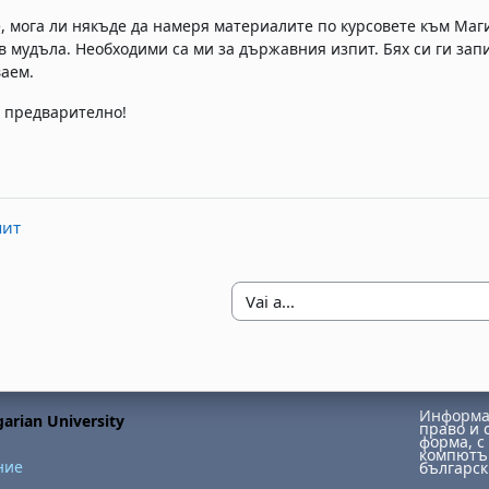
, мога ли някъде да намеря материалите по курсовете към Маг
в мудъла. Необходими са ми за държавния изпит. Бях си ги зап
аем.
 предварително!
пит
Vai a...
Информац
arian University
право и 
форма, с 
компютър
ние
българск