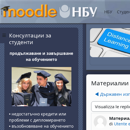
Vai al contenuto princip
НБУ
Студе
Blocchi
Salta Консултации за студенти
Консултации за
Pannello laterale
студенти
продължаване и завършване
на обучението
Материалии 
◀︎ Държавен из
Modalità visualizza
•
недостатъчно кредити или
Материа
Numero di 
проблеми с дипломирането
di
Utente 
•
възобновяване на обучението