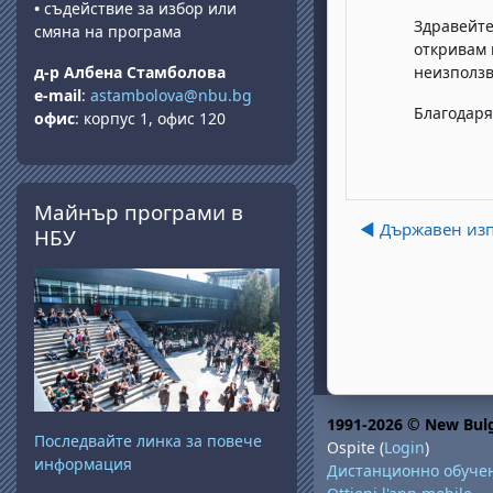
•
съдействие за избор или
Здравейте
смяна на програма
откривам 
д-р Албена Стамболова
неизползв
e-mail
:
astambolova@nbu.bg
Благодаря
офис
: корпус 1, офис 120
Salta Майнър програми в НБУ
Майнър програми в
◀︎ Държавен из
НБУ
1991-2026 © New Bulg
Последвайте линка за повече
Ospite (
Login
)
информация
Дистанционно обуче