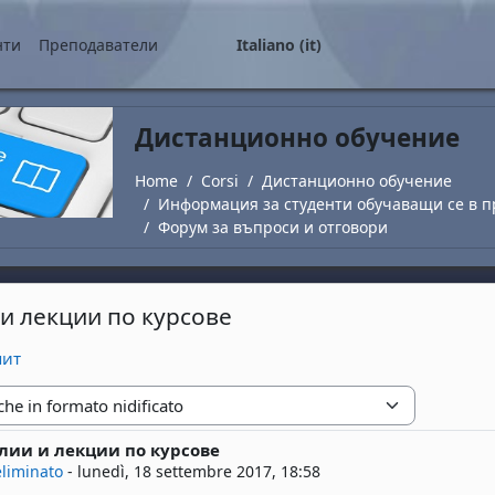
ale
нти
Преподаватели
Italiano ‎(it)‎
Дистанционно обучение
Home
Corsi
Дистанционно обучение
Информация за студенти обучаващи се в п
Форум за въпроси и отговори
и лекции по курсове
пит
zione
лии и лекции по курсове
risposte: 0
eliminato
-
lunedì, 18 settembre 2017, 18:58