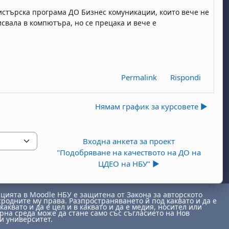
истърска програма ДО Бизнес комуникации, които вече не
исвала в компютъра, но се прецака и вече е
Permalink
Rispondi
Нямам график за курсовете ▶︎
Входна анкета за проект
"Подобряване на качеството на ДО на
ЦДЕО на НБУ" ▶︎
ията в Moodle НБУ е защитена от Закона за авторското
сродните му права. Разпространяването й под каквато и да е
каквато и да е цел и в каквато и да е медия, носител или
на среда може да стане само със съгласието на Нов
и университет.