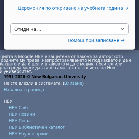
Церемония по откриване на учебната година →
Отиди на ...
Помощ при записване →
ията в Moodle НБУ е защитена от Закона за авторското
сродните му права. Разпространяването й под каквато и да е
каквато и да е цел и в каквато и да е медия, носител или
на среда може да стане само със съгласието на Нов
и университет.
1991-2026 © New Bulgarian University
Не сте влезли в системата. (
Влизане
)
Начална страница
НБУ
НБУ Сайт
НБУ Новини
НБУ Поща
НБУ Библиотечен каталог
НБУ Научен архив