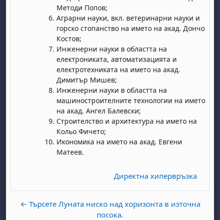
Методи Попов;
Аграрни науки, вкл. ветеринарни науки и
горско стопанство на името на акад. Дончо
Костов;
Инженерни науки в областта на
електрониката, автоматизацията и
електротехниката на името на акад.
Димитър Мишев;
бота, 1 август
я, неделя, 2 август
Инженерни науки в областта на
машиностроителните технологии на името
 6 август
 7 август
бота, 8 август
я, неделя, 9 август
на акад. Ангел Балевски;
ст
 13 август
 14 август
бота, 15 август
я, неделя, 16 август
Строителство и архитектура на името на
Кольо Фичето;
ст
 20 август
 21 август
бота, 22 август
я, неделя, 23 август
Икономика на името на акад. Евгени
ст
 27 август
 28 август
бота, 29 август
я, неделя, 30 август
Матеев.
Директна хипервръзка
← Търсете Луната ниско над хоризонта в източна
посока.