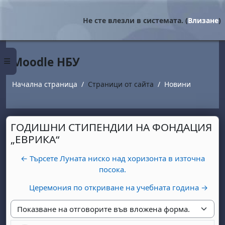
Прескочи на основното съдържание
Не сте влезли в системата. (
Влизане
)
Moodle НБУ
Страничен панел
Начална страница
Страници от сайта
Новини
ГОДИШНИ СТИПЕНДИИ НА ФОНДАЦИЯ
„ЕВРИКА“
← Търсете Луната ниско над хоризонта в източна
посока.
Церемония по откриване на учебната година →
Начин на показване