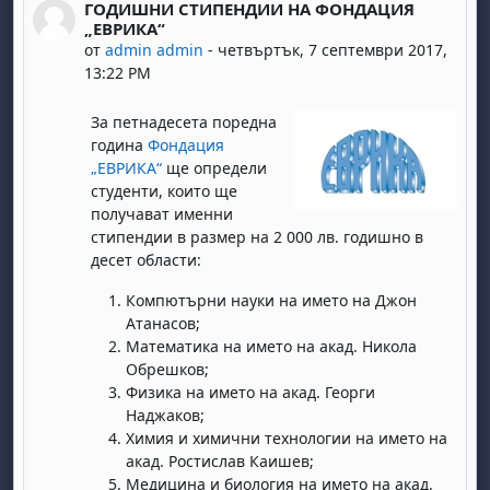
ГОДИШНИ СТИПЕНДИИ НА ФОНДАЦИЯ
Number of replies: 0
„ЕВРИКА“
от
admin admin
-
четвъртък, 7 септември 2017,
13:22 PM
За петнадесета поредна
година
Фондация
„ЕВРИКА“
ще определи
студенти, които ще
получават именни
стипендии в размер на 2 000 лв. годишно в
десет области:
Компютърни науки на името на Джон
Атанасов;
Математика на името на акад. Никола
Обрешков;
Физика на името на акад. Георги
Наджаков;
Химия и химични технологии на името на
акад. Ростислав Каишев;
Медицина и биология на името на акад.