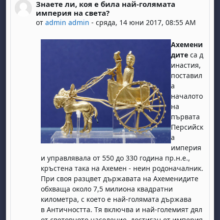
Знаете ли, коя е била най-голямата
Number of replies: 0
империя на света?
от
admin admin
-
сряда, 14 юни 2017, 08:55 AM
Ахемени
дите
са
д
инастия
,
поставил
а
началото
на
първата
Персийск
а
империя
и управлявала от
550
до
330
година пр.н.е.,
кръстена така на Ахемен - неин родоначалник.
При своя разцвет държавата на Ахеменидите
обхваща около 7,5 милиона квадратни
километра, с което е най-голямата държава
в
Античността
. Тя включва и най-големият дял
от световното население, достиган от империя