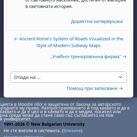
в световната история.
Директна хипервръзка
← Ancient Rome’s System of Roads Visualized in the
Style of Modern Subway Maps
бота, 1 август
я, неделя, 2 август
„Учебно-тренировъчна фирма" →
 6 август
 7 август
бота, 8 август
я, неделя, 9 август
ст
 13 август
 14 август
бота, 15 август
я, неделя, 16 август
Отиди на ...
ст
 20 август
 21 август
бота, 22 август
я, неделя, 23 август
Помощ при записване →
ст
 27 август
 28 август
бота, 29 август
я, неделя, 30 август
ията в Moodle НБУ е защитена от Закона за авторското
сродните му права. Разпространяването й под каквато и да е
каквато и да е цел и в каквато и да е медия, носител или
на среда може да стане само със съгласието на Нов
и университет.
1991-2026 © New Bulgarian University
Не сте влезли в системата. (
Влизане
)
Начална страница