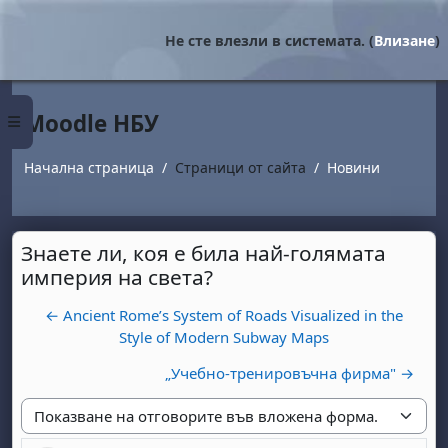
Прескочи на основното съдържание
Не сте влезли в системата. (
Влизане
)
Moodle НБУ
Страничен панел
Начална страница
Страници от сайта
Новини
Знаете ли, коя е била най-голямата
империя на света?
← Ancient Rome’s System of Roads Visualized in the
Style of Modern Subway Maps
„Учебно-тренировъчна фирма" →
Начин на показване