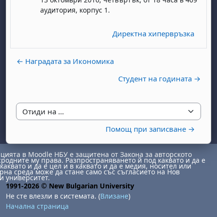
аудитория, корпус 1.
Директна хипервръзка
← Наградата за Икономика
Студент на годината →
бота, 1 август
я, неделя, 2 август
 6 август
 7 август
бота, 8 август
я, неделя, 9 август
Отиди на ...
ст
 13 август
 14 август
бота, 15 август
я, неделя, 16 август
Помощ при записване →
ст
 20 август
 21 август
бота, 22 август
я, неделя, 23 август
ст
 27 август
 28 август
бота, 29 август
я, неделя, 30 август
ията в Moodle НБУ е защитена от Закона за авторското
сродните му права. Разпространяването й под каквато и да е
каквато и да е цел и в каквато и да е медия, носител или
на среда може да стане само със съгласието на Нов
и университет.
1991-2026 © New Bulgarian University
Не сте влезли в системата. (
Влизане
)
Начална страница