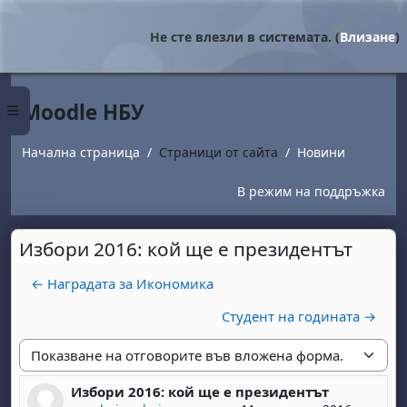
Прескочи на основното съдържание
Не сте влезли в системата. (
Влизане
)
Moodle НБУ
Страничен панел
Начална страница
Страници от сайта
Новини
В режим на поддръжка
Избори 2016: кой ще е президентът
← Наградата за Икономика
Студент на годината →
Начин на показване
Избори 2016: кой ще е президентът
Number of replies: 0