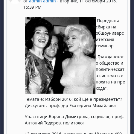
от
admin admin
-
вторник, 11 октомври 2016,
15:39 PM
Поредната
сбирка на
общоуниверс
итетския
семинар
„Гражданскот
о общество и
политическат
а система в е
похата на пре
хода“.
Темата е: Избори 2016: кой ще е президентът?
Дискутант: проф. д-р Екатерина Михайлова
Участници:Боряна Димитрова, социолог, проф.
Антоний Тодоров, политолог
13 октомври 2016, четвъртък, от 18 часа в 409