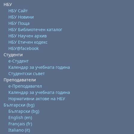
НБУ
НБУ Сайт
НБУ Новини
НБУ Поща
НБУ Библиотечен каталог
НБУ Научен архив
НБУ Етичен кодекс
НБУ@facebook
Студенти
е-Студент
Календар за учебната година
Студентски съвет
Преподаватели
е-Преподавател
Календар за учебната година
Нормативни актове на НБУ
Български ‎(bg)‎
Български ‎(bg)‎
English ‎(en)‎
Français ‎(fr)‎
Italiano ‎(it)‎