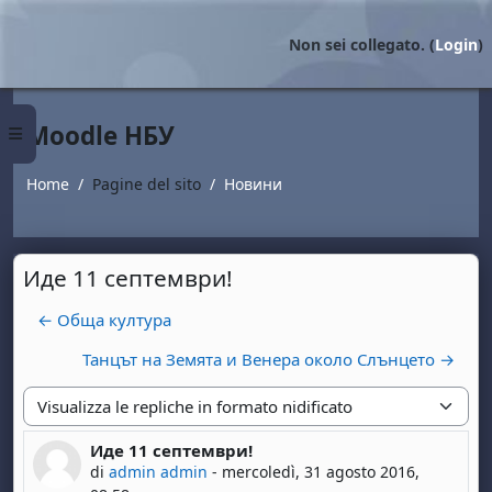
Vai al contenuto principale
Non sei collegato. (
Login
)
Moodle НБУ
Pannello laterale
Home
Pagine del sito
Новини
Иде 11 септември!
← Обща култура
Танцът на Земята и Венера около Слънцето →
Modalità visualizzazione
Иде 11 септември!
Numero di risposte: 0
di
admin admin
-
mercoledì, 31 agosto 2016,