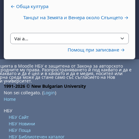
← Обща култура
Танцът на Земята и Венера около Слънцето →
Vai a...
Помощ при записване →
ията в Moodle НБУ е защитена от Закона за авторското
сродните му права. Разпространяването й под каквато и да е
каквато и да е цел и в каквато и да е медия, носител или
на среда може да стане само със съгласието на Нов
и университет.
1991-2026 © New Bulgarian University
Non sei collegato. (
Login
)
Home
НБУ
НБУ Сайт
НБУ Новини
НБУ Поща
НБУ Библиотечен каталог