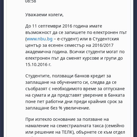
08:58
Уважаеми колеги,
До 11 септември 2016 година имате
възможност да се запишете по електронен път
(
www.nbu.bg
– е-студент) или в Студентския
център за есенен семестър на 2016/2017
академична година. Всички студенти могат по
електронен път да сменят курсове и групи до
15.10.2016 г.
Студентите, ползващи банков кредит за
заплащане на обучението си, следва да се
съобразят с необходимото време за отпускане
на сумата и да представят уверение в банката
поне пет работни дни преди крайния срок за
заплащане без % увеличение.
При изтекло основание за ползване на
намаление на семестриалната такса (семейно
или решение на ТЕЛК), обърнете се към отдел