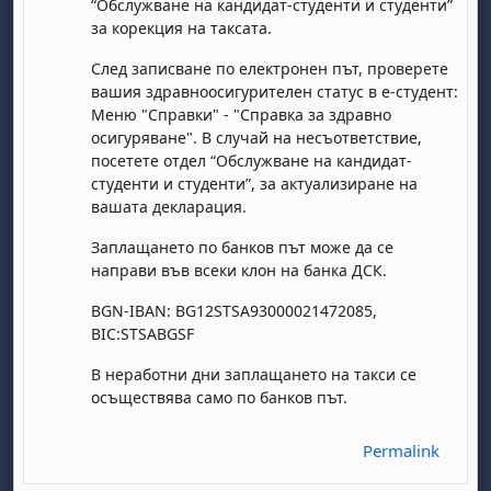
“Обслужване на кандидат-студенти и студенти”
за корекция на таксата.
След записване по електронен път, проверете
вашия здравноосигурителен статус в е-студент:
Меню "Справки" - "Справка за здравно
осигуряване". В случай на несъответствие,
посетете отдел “Обслужване на кандидат-
студенти и студенти”, за актуализиране на
вашата декларация.
abato 1 agosto
to, domenica 2 agosto
Заплащането по банков път може да се
osto
agosto
dì 7 agosto
abato 8 agosto
to, domenica 9 agosto
направи във всеки клон на банка ДСК.
gosto
 agosto
dì 14 agosto
abato 15 agosto
to, domenica 16 agosto
BGN-IBAN: BG12STSA93000021472085,
gosto
 agosto
dì 21 agosto
abato 22 agosto
to, domenica 23 agosto
BIC:STSABGSF
gosto
 agosto
dì 28 agosto
abato 29 agosto
to, domenica 30 agosto
В неработни дни заплащането на такси се
осъществява само по банков път.
Permalink