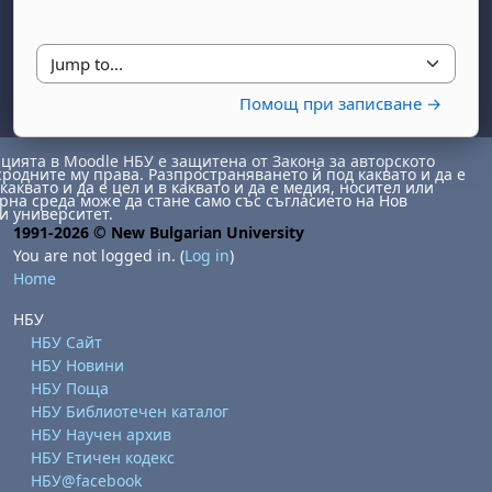
Jump to...
Помощ при записване →
ията в Moodle НБУ е защитена от Закона за авторското
сродните му права. Разпространяването й под каквато и да е
каквато и да е цел и в каквато и да е медия, носител или
на среда може да стане само със съгласието на Нов
и университет.
1991-2026 © New Bulgarian University
You are not logged in. (
Log in
)
Home
НБУ
НБУ Сайт
НБУ Новини
НБУ Поща
НБУ Библиотечен каталог
НБУ Научен архив
НБУ Етичен кодекс
НБУ@facebook