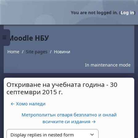
Skip to main content
You are not logged in. (
Log in
)
Moodle НБУ
Side panel
Home
Site pages
Новини
In maintenance mode
Откриване на учебната година - 30
септември 2015 г.
← Хомо наледи
Метрополитън отваря безплатно и онлай
всичките си издания →
Display mode