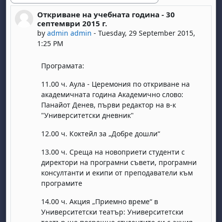
Откриване на учебната година - 30
Number of replies: 0
септември 2015 г.
by
admin admin
-
Tuesday, 29 September 2015,
1:25 PM
Програмата:
11.00 ч. Аула - Церемония по откриване на
академичната година Академично слово:
Панайот Денев, първи редактор на в-к
"Университетски дневник"
12.00 ч. Коктейл за „Добре дошли“
13.00 ч. Среща на новоприети студенти с
директори на програмни съвети, програмни
консултанти и екипи от преподаватели към
програмите
14.00 ч. Акция „Приемно време“ в
Университетски театър: Университетски