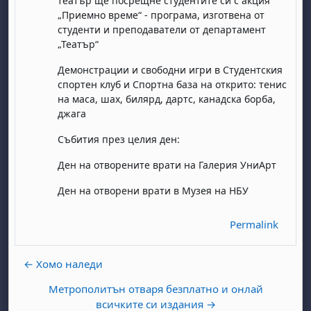
театър ще посрещне студентите си с акция
„Приемно време“ - програма, изготвена от
студенти и преподаватели от департамент
„Театър“
Демонстрации и свободни игри в Студентския
спортен клуб и Спортна база на открито: тенис
на маса, шах, билярд, дартс, канадска борба,
джага
day, 1 August
unday, 2 August
Събития през целия ден:
st
gust
August
day, 8 August
unday, 9 August
Ден на отворените врати на Галерия УниАрт
ust
ugust
 August
day, 15 August
Sunday, 16 August
Ден на отворени врати в Музея на НБУ
ust
ugust
 August
day, 22 August
Sunday, 23 August
Permalink
ust
ugust
 August
day, 29 August
Sunday, 30 August
← Хомо наледи
Метрополитън отваря безплатно и онлай
всичките си издания →