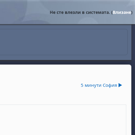
Не сте влезли в системата. (
Влизане
)
5 минути София ▶︎