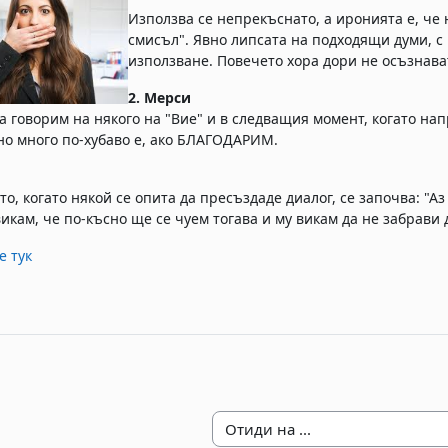
Използва се непрекъснато, а иронията е, че
смисъл". Явно липсата на подходящи думи, с
използване. Повечето хора дори не осъзнават
2. Мерси
а говорим на някого на "Вие" и в следващия момент, когато на
 но много по-хубаво е, ако БЛАГОДАРИМ.
то, когато някой се опита да пресъздаде диалог, се започва: "А
викам, че по-късно ще се чуем тогава и му викам да не забрави
е тук
Отиди на ...