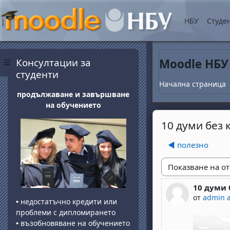
Прескочи на основнот
НБУ
Студе
Блокове
Прескочи Консултации за студенти
Консултации за
Moodle НБУ
Страничен панел
студенти
Начална страница
продължаване и завършване
на обучението
10 думи без
◀︎ полезно
Начин на показван
10 думи 
Number of 
от
admin 
•
недостатъчно кредити или
проблеми с дипломирането
•
възобновяване на обучението