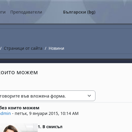
о съдържание
нти
Преподаватели
Български ‎(bg)‎
Страници от сайта
Новини
 които можем
е
без които можем
replies: 0
admin
-
петък, 9 януари 2015, 10:14 AM
1. В смисъл