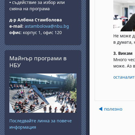
•
съдействие за избор или
смяна на програма
д-р Албена Стамболова
e-mail
:
astambolova@nbu.bg
офис
: корпус 1, офис 120
Не може д
в думата,
Прескочи Майнър програми в НБУ
3. Викам
Майнър програми в
Много чес
НБУ
може. Аз 
останалит
◀︎ полезно
Последвайте линка за повече
информация