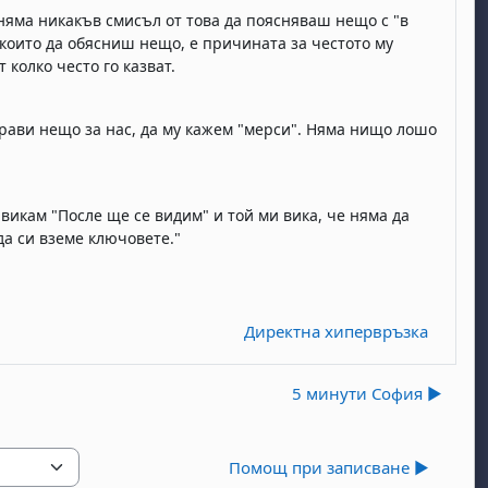
 няма никакъв смисъл от това да поясняваш нещо с "в
 които да обясниш нещо, е причината за честото му
 колко често го казват.
прави нещо за нас, да му кажем "мерси". Няма нищо лошо
з викам "После ще се видим" и той ми вика, че няма да
 да си вземе ключовете."
Директна хипервръзка
5 минути София ▶︎
Помощ при записване ▶︎