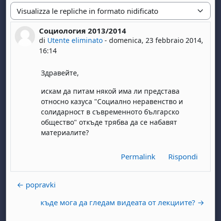
Modalità visualizzazione
Социология 2013/2014
Numero di risposte: 0
di
Utente eliminato
-
domenica, 23 febbraio 2014,
16:14
Здравейте,
искам да питам някой има ли представа
относно казуса "Социално неравенство и
солидарност в съвременното българско
общество" откъде трябва да се набавят
материалите?
Permalink
Rispondi
← popravki
къде мога да гледам видеата от лекциите? →