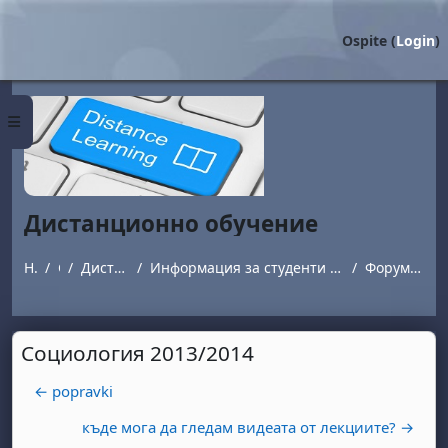
Vai al contenuto principale
Ospite (
Login
)
Pannello laterale
Дистанционно обучение
Home
Corsi
Дистанционно обучение
Информация за студенти обучаващи се в програми с дистанционна форма на обучение.
Форум за въпроси и отговори
Социология 2013/2014
← popravki
къде мога да гледам видеата от лекциите? →