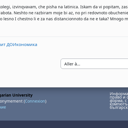
kolegi, izvinqvavam, che pisha na latinica. Iskam da vi popitam, za
abota. Neshto ne razbiram moje bi az, no pri redovnoto obucheni
 lesno I chestno li e za nas distancionnoto da ne e taka? Mnogo m
зпит ДОИкономика
Aller à…
Информац
arian University
право и 
форма, с 
nonymement (
Connexion
)
компютър
ние
българск