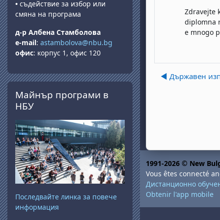
•
съдействие за избор или
Zdravejte 
смяна на програма
diplomna r
д-р Албена Стамболова
e mnogo po
e-mail
:
astambolova@nbu.bg
офис
: корпус 1, офис 120
◀︎ Държавен и
Passer Майнър програми в НБУ
Майнър програми в
НБУ
1991-2026 © New Bulg
Vous êtes connecté a
Дистанционно обуче
Obtenir l'app mobile
Последвайте линка за повече
информация