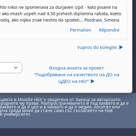
shto nikoi ne spomenava za durjaven izpit - kato pisane na
e ako imash uspeh nad 4.50 pishesh diplomna rabota, koeto
oolq, ako nqkoi znae neshto da spodeli... Pozdravi, Simona
Permalien
Répondre
Vupros do kolegite. ▶︎
Входна анкета за проект
"Подобряване на качеството на ДО на
ЦДЕО на НБУ" ▶︎
ията в Moodle НБУ е защитена от Закона за авторското
сродните му права. Разпространяването й под каквато и да е
каквато и да е цел и в каквато и да е медия, носител или
на среда може да стане само със съгласието на Нов
и университет.