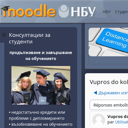
Passer au contenu princ
НБУ
Студе
Blocs
Passer Консултации за студенти
Консултации за
Panneau latéral
студенти
продължаване и завършване
на обучението
Vupros do kol
◀︎ Държавен и
Type d'affichage
•
недостатъчно кредити или
Vupros do
Nombre de
проблеми с дипломирането
par
Utilis
•
възобновяване на обучението