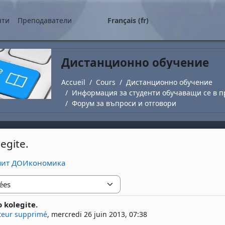
ipal
нти
Преподаватели
Français ‎(fr)‎
Дистанционно обучение
Accueil
Cours
Дистанционно обучение
Информация за студенти обучаващи се в п
Форум за въпроси и отговори
egite.
зпит ДОИкономика
 kolegite.
 réponses : 0
ateur supprimé
,
mercredi 26 juin 2013, 07:38