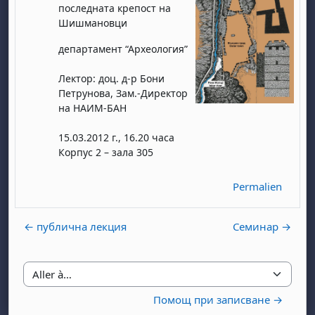
последната крепост на
Шишмановци
департамент “Археология”
Лектор: доц. д-р Бони
Петрунова, Зам.-Директор
на НАИМ-БАН
15.03.2012 г., 16.20 часа
Корпус 2 – зала 305
Permalien
← публична лекция
Семинар →
Aller à…
Помощ при записване →