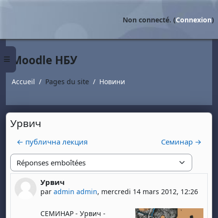
Passer au contenu principal
Non connecté. (
Connexion
)
Moodle НБУ
Panneau latéral
Accueil
Pages du site
Новини
Урвич
← публична лекция
Семинар →
Type d'affichage
Урвич
Nombre de réponses : 0
par
admin admin
,
mercredi 14 mars 2012, 12:26
СЕМИНАР - Урвич -