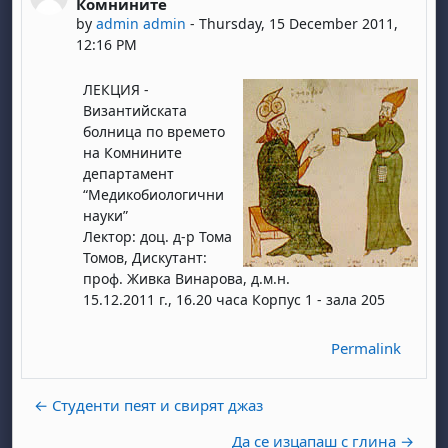
Комнините
by
admin admin
-
Thursday, 15 December 2011,
12:16 PM
ЛЕКЦИЯ -
Византийската
болница по времето
на Комнините
департамент
“Медикобиологични
науки”
Лектор: доц. д-р Тома
Томов, Дискутант:
проф. Живка Винарова, д.м.н.
15.12.2011 г., 16.20 часа Корпус 1 - зала 205
Permalink
← Студенти пеят и свирят джаз
Да се изцапаш с глина →