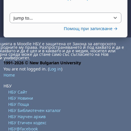
Jump to...
Помощ при записване →
ията в Moodle НБУ е защитена от Закона за авторското
сродните му права. Разпространяването й под каквато и да е
каквато и да е цел и в каквато и да е медия, носител или
на среда може да стане само със съгласието на Нов
day, 1 August
unday, 2 August
и университет.
1991-2026 © New Bulgarian University
st
gust
August
day, 8 August
unday, 9 August
You are not logged in. (
Log in
)
Home
ust
ugust
 August
day, 15 August
Sunday, 16 August
НБУ
ust
ugust
 August
day, 22 August
Sunday, 23 August
НБУ Сайт
ust
ugust
 August
day, 29 August
Sunday, 30 August
НБУ Новини
НБУ Поща
НБУ Библиотечен каталог
НБУ Научен архив
НБУ Етичен кодекс
НБУ@facebook