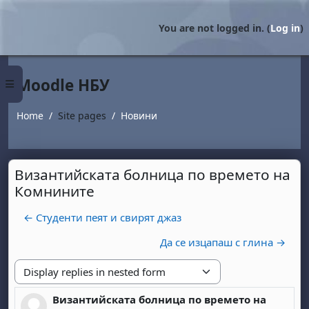
Skip to main content
You are not logged in. (
Log in
)
Moodle НБУ
Side panel
Home
Site pages
Новини
Византийската болница по времето на
Комнините
← Студенти пеят и свирят джаз
Да се изцапаш с глина →
Display mode
Византийската болница по времето на
Number of replies: 0