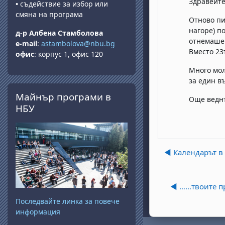
Здравейт
•
съдействие за избор или
смяна на програма
Отново пи
нагоре) п
д-р Албена Стамболова
отнемаше 
e-mail
:
astambolova@nbu.bg
Вместо 23т
офис
: корпус 1, офис 120
Много мол
за един в
Skip Майнър програми в НБУ
Майнър програми в
Още ведн
НБУ
◀︎ Календарът 
◀︎ ……твоите 
Последвайте линка за повече
информация