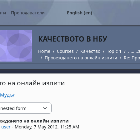
нти
Преподаватели
English ‎(en)‎
КАЧЕСТВОТО В НБУ
Home
Courses
Качество
Topic 1
.....
Провеждането на онлайн изпити
Re: Пр
о на онлайн изпити
в Мудъл
еждането на онлайн изпити
replies: 0
 user
-
Monday, 7 May 2012, 11:25 AM