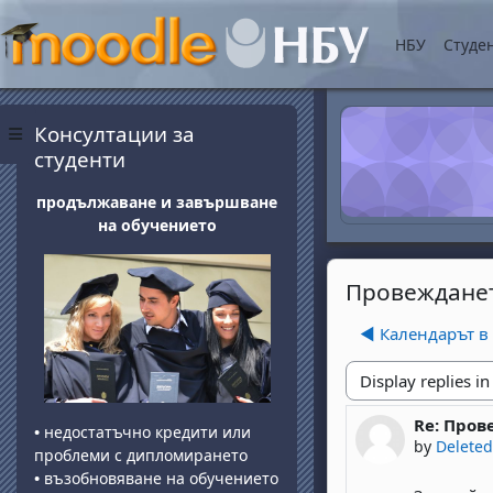
Skip to main content
НБУ
Студе
Blocks
Skip Консултации за студенти
Консултации за
Side panel
студенти
продължаване и завършване
на обучението
Провежданет
◀︎ Календарът 
Display mode
Re: Пров
Number of 
•
недостатъчно кредити или
by
Deleted
проблеми с дипломирането
•
възобновяване на обучението