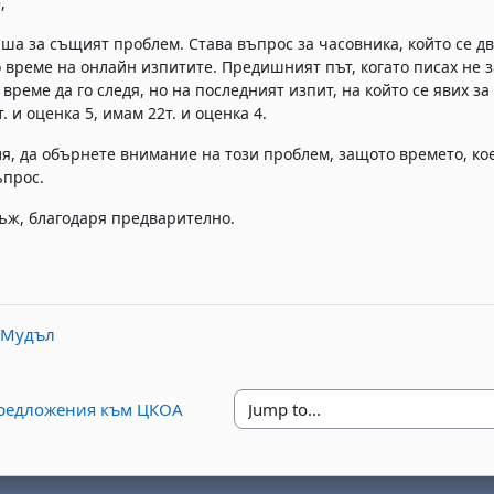
е,
ша за същият проблем. Става въпрос за часовника, който се дв
о време на онлайн изпитите. Предишният път, когато писах не 
време да го следя, но на последният изпит, на който се явих за
. и оценка 5, имам 22т. и оценка 4.
я, да обърнете внимание на този проблем, защото времето, кое
ъпрос.
ъж, благодаря предварително.
в Мудъл
предложения към ЦКОА
Jump to...