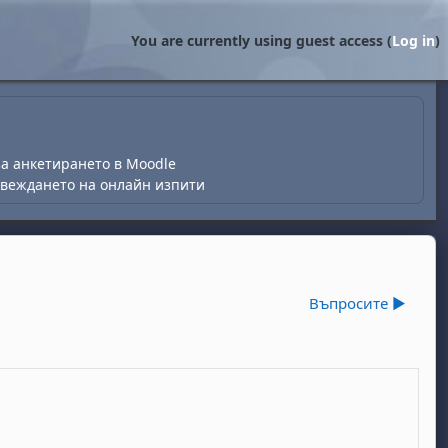
You are currently using guest access (
Log in
)
...за анкетирането в Moodle
овеждането на онлайн изпити
Въпросите ▶︎