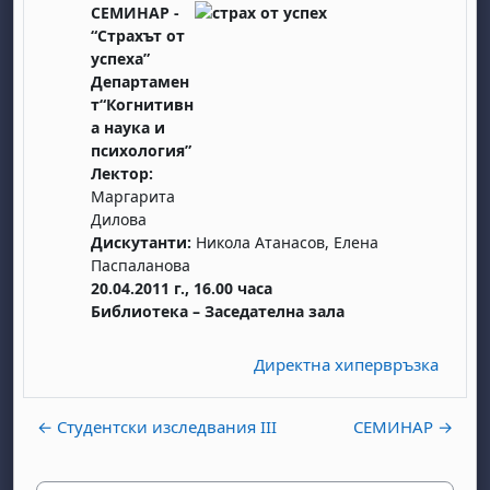
CЕМИНАР -
“Страхът от
успеха”
Департамен
т“Когнитивн
а наука и
психология”
Лектор:
Маргарита
Дилова
Дискутанти:
Никола Атанасов, Елена
Паспаланова
20.04.2011 г., 16.00 часа
Библиотека – Заседателна зала
Директна хипервръзка
← Студентски изследвания ІІI
СЕМИНАР →