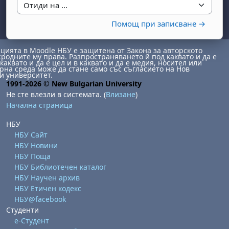
Отиди на ...
Помощ при записване →
ията в Moodle НБУ е защитена от Закона за авторското
сродните му права. Разпространяването й под каквато и да е
каквато и да е цел и в каквато и да е медия, носител или
на среда може да стане само със съгласието на Нов
и университет.
1991-2026 © New Bulgarian University
бота, 1 август
я, неделя, 2 август
Не сте влезли в системата. (
Влизане
)
Начална страница
 6 август
 7 август
бота, 8 август
я, неделя, 9 август
ст
 13 август
 14 август
бота, 15 август
я, неделя, 16 август
НБУ
НБУ Сайт
ст
 20 август
 21 август
бота, 22 август
я, неделя, 23 август
НБУ Новини
НБУ Поща
ст
 27 август
 28 август
бота, 29 август
я, неделя, 30 август
НБУ Библиотечен каталог
НБУ Научен архив
НБУ Етичен кодекс
НБУ@facebook
Студенти
е-Студент