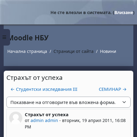
Прескочи на основното съдържание
Не сте влезли в системата. (
Влизане
)
Moodle НБУ
Страничен панел
Начална страница
Страници от сайта
Новини
Страхът от успеха
← Студентски изследвания ІІI
СЕМИНАР →
Начин на показване
Страхът от успеха
Number of replies: 0
от
admin admin
-
вторник, 19 април 2011, 16:08
PM