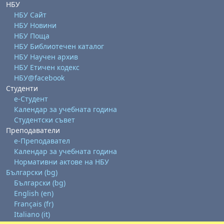
НБУ
НБУ Сайт
НБУ Новини
НБУ Поща
НБУ Библиотечен каталог
НБУ Научен архив
НБУ Етичен кодекс
НБУ@facebook
Студенти
е-Студент
Календар за учебната година
Студентски съвет
Преподаватели
е-Преподавател
Календар за учебната година
Нормативни актове на НБУ
Български ‎(bg)‎
Български ‎(bg)‎
English ‎(en)‎
Français ‎(fr)‎
Italiano ‎(it)‎