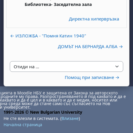
Библиотека- Заседателна зала
Директна хипервръзка
← ИЗЛОЖБА - "Помня Катин 1940"
ДОМЪТ НА БЕРНАРДА АЛБА →
бота, 1 август
я, неделя, 2 август
 6 август
 7 август
бота, 8 август
я, неделя, 9 август
Отиди на ...
ст
 13 август
 14 август
бота, 15 август
я, неделя, 16 август
Помощ при записване →
ст
 20 август
 21 август
бота, 22 август
я, неделя, 23 август
ст
 27 август
 28 август
бота, 29 август
я, неделя, 30 август
ията в Moodle НБУ е защитена от Закона за авторското
сродните му права. Разпространяването й под каквато и да е
каквато и да е цел и в каквато и да е медия, носител или
на среда може да стане само със съгласието на Нов
и университет.
1991-2026 © New Bulgarian University
Не сте влезли в системата. (
Влизане
)
Начална страница