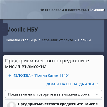
Прескочи на основното съдържание
Не сте влезли в системата. (
Влизане
)
Moodle НБУ
Страничен панел
Начална страница
Страници от сайта
Новини
Предприемачеството среджените-
мисия възможна
← ИЗЛОЖБА - "Помня Катин 1940"
ДОМЪТ НА БЕРНАРДА АЛБА →
Начин на показване
Предприемачеството среджените- мисия
Number of replies: 0