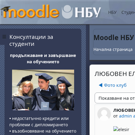
Прескочи на основнот
НБУ
Студе
Блокове
Прескочи Консултации за студенти
Консултации за
Moodle НБУ
Страничен панел
студенти
Начална страница
продължаване и завършване
на обучението
ЛЮБОВЕН Е
◀︎ Фото клуб
Начин на показван
ЛЮБОВЕН
Number of 
от
admin 
•
недостатъчно кредити или
проблеми с дипломирането
•
възобновяване на обучението