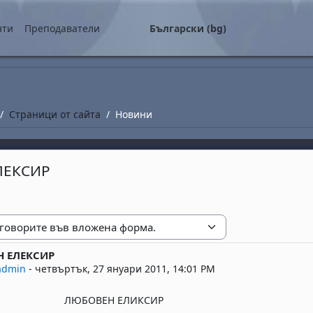
о съдържание
нти
Преподаватели
Български ‎(bg)‎
Страници от сайта
Новини
ЛЕКСИР
е
 ЕЛЕКСИР
replies: 0
admin
-
четвъртък, 27 януари 2011, 14:01 PM
ЛЮБОВЕН ЕЛИКСИР