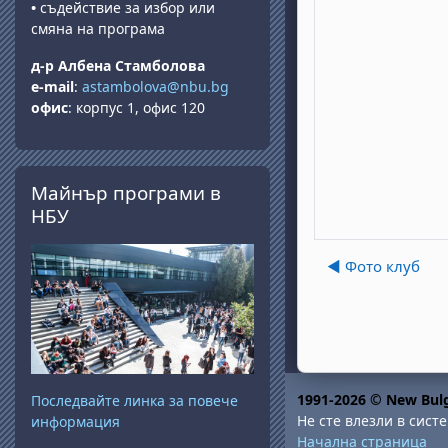
•
съдействие за избор или
смяна на програма
д-р Албена Стамболова
e-mail
:
astambolova@nbu.bg
офис
: корпус 1, офис 120
Прескочи Майнър програми в НБУ
Майнър програми в
НБУ
◀︎ Фото клуб
1991-2026 © New Bulg
Последвайте линка за повече
Не сте влезли в систе
информация
Начална страница