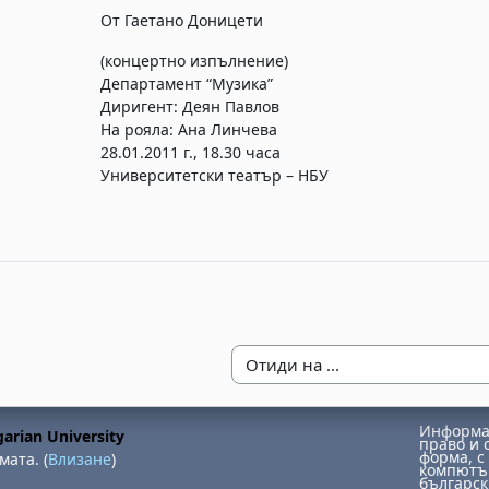
От Гаетано
Доницети
(концертно изпълнение)
Департамент “Музика”
Диригент: Деян Павлов
На рояла: Ана Линчева
28.01.2011 г., 18.30 часа
Университетски театър – НБУ
Отиди на ...
Информац
arian University
право и 
форма, с 
мата. (
Влизане
)
компютър
българск