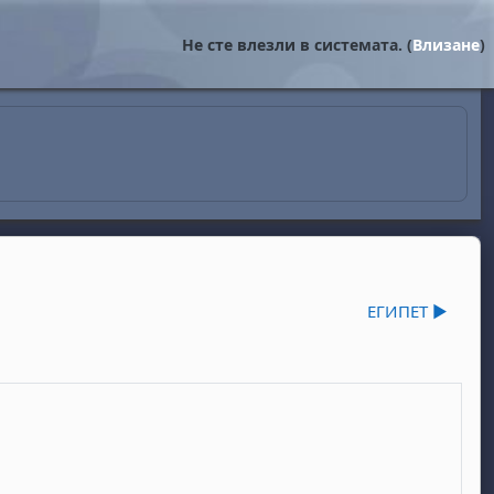
Не сте влезли в системата. (
Влизане
)
ЕГИПЕТ ▶︎