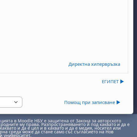
Директна хипервръзка
ЕГИПЕТ ▶︎
Помощ при записване ▶︎
ията в Moodle НБУ е защитена от Закона за авторското
сродните му права. Разпространяването й под каквато и да е
каквато и да е цел и в каквато и да е медия, носител или
на среда може да стане само със съгласието на Нов
и университет.