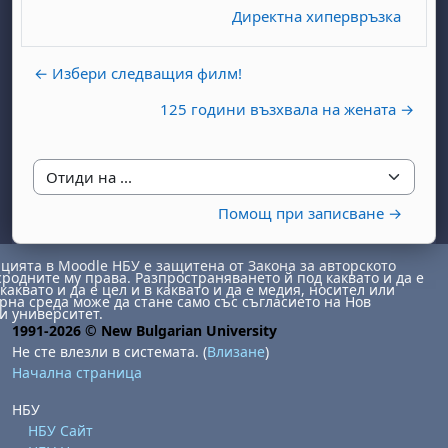
Директна хипервръзка
← Избери следващия филм!
125 години възхвала на жената →
бота, 1 август
я, неделя, 2 август
Отиди на ...
 6 август
 7 август
бота, 8 август
я, неделя, 9 август
Помощ при записване →
ст
 13 август
 14 август
бота, 15 август
я, неделя, 16 август
ията в Moodle НБУ е защитена от Закона за авторското
ст
 20 август
 21 август
бота, 22 август
я, неделя, 23 август
сродните му права. Разпространяването й под каквато и да е
каквато и да е цел и в каквато и да е медия, носител или
на среда може да стане само със съгласието на Нов
ст
 27 август
 28 август
бота, 29 август
я, неделя, 30 август
и университет.
1991-2026 © New Bulgarian University
Не сте влезли в системата. (
Влизане
)
Начална страница
НБУ
НБУ Сайт