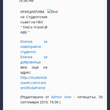
16:36 PM
ИНИЦИАТИВА
на Студентския
съвет на НБУ
" Find a Friend @
NBU "
Бланка за
новоприети
студенти
Бланка за
доброволци
виж още на
адрес:
http://studentsk
isavet.com/cont
ent/findafriend
(
Редактирано от
Admin User
- четвъртък, 30
септември 2010, 16:36
)