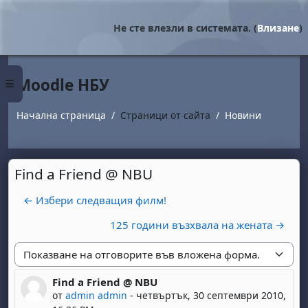
Прескочи на основното съдържание
Не сте влезли в системата. (
Влизане
)
Moodle НБУ
Страничен панел
Начална страница
Страници от сайта
Новини
Find a Friend @ NBU
← Избери следващия филм!
125 години възхвала на жената →
Начин на показване
Find a Friend @ NBU
Number of replies: 0
от
admin admin
-
четвъртък, 30 септември 2010,