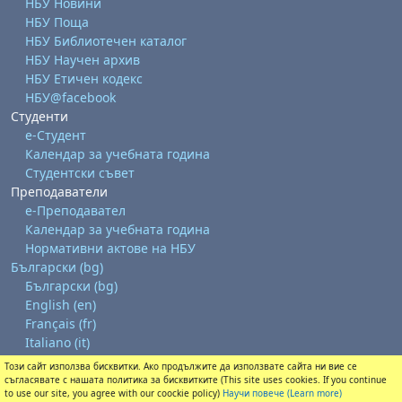
НБУ Новини
НБУ Поща
НБУ Библиотечен каталог
НБУ Научен архив
НБУ Етичен кодекс
НБУ@facebook
Студенти
е-Студент
Календар за учебната година
Студентски съвет
Преподаватели
е-Преподавател
Календар за учебната година
Нормативни актове на НБУ
Български ‎(bg)‎
Български ‎(bg)‎
English ‎(en)‎
Français ‎(fr)‎
Italiano ‎(it)‎
Този сайт използва бисквитки. Ако продължите да използвате сайта ни вие се
Изтегляне на мобилно приложение
съгласявате с нашата политика за бисквитките (This site uses cookies. If you continue
Преминете към стандартната тема
to use our site, you agree with our coockie policy)
Научи повече (Learn more)