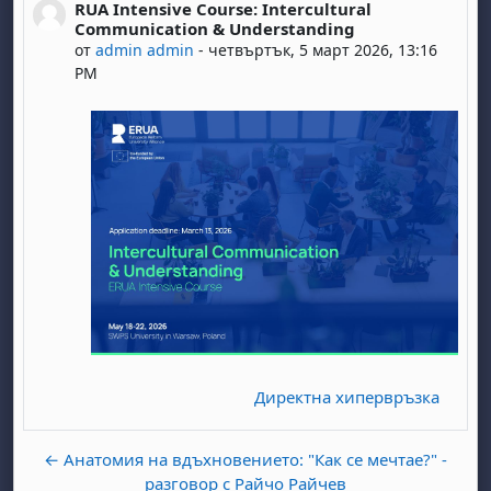
RUA Intensive Course: Intercultural
Number of replies: 0
Communication & Understanding
от
admin admin
-
четвъртък, 5 март 2026, 13:16
PM
Директна хипервръзка
← Анатомия на вдъхновението: "Как се мечтае?" -
разговор с Райчо Райчев