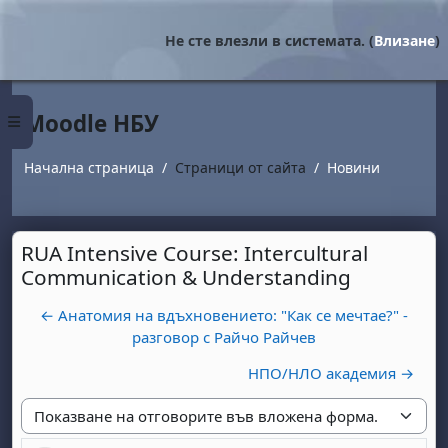
Прескочи на основното съдържание
Не сте влезли в системата. (
Влизане
)
Moodle НБУ
Страничен панел
Начална страница
Страници от сайта
Новини
RUA Intensive Course: Intercultural
Communication & Understanding
← Анатомия на вдъхновението: "Как се мечтае?" -
разговор с Райчо Райчев
НПО/НЛО академия →
Начин на показване