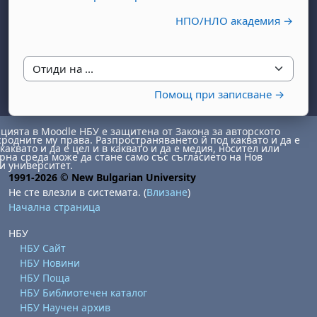
НПО/НЛО академия →
Отиди на ...
Помощ при записване →
бота, 1 август
я, неделя, 2 август
ията в Moodle НБУ е защитена от Закона за авторското
сродните му права. Разпространяването й под каквато и да е
 6 август
 7 август
бота, 8 август
я, неделя, 9 август
каквато и да е цел и в каквато и да е медия, носител или
на среда може да стане само със съгласието на Нов
и университет.
ст
 13 август
 14 август
бота, 15 август
я, неделя, 16 август
1991-2026 © New Bulgarian University
Не сте влезли в системата. (
Влизане
)
ст
 20 август
 21 август
бота, 22 август
я, неделя, 23 август
Начална страница
ст
 27 август
 28 август
бота, 29 август
я, неделя, 30 август
НБУ
НБУ Сайт
НБУ Новини
НБУ Поща
НБУ Библиотечен каталог
НБУ Научен архив