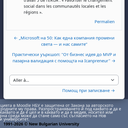
travail 5 de l’ERUA : « Favoriser le changement
social dans les communautés locales et les
régions ».
Permalien
← „Microsoft на 50: Как една компания промени
света — и нас самите“
Практически уъркшоп: "От бизнес идея до MVP и
пазарна валидация с помощта на Icanpreneur" →
Aller à…
Помощ при записване →
ията в Moodle НБУ е защитена от Закона за авторското
сродните му права. Разпространяването й под каквато и да е
каквато и да е цел и в каквато и да е медия, носител или
на среда може да стане само със съгласието на Нов
и университет.
1991-2026 © New Bulgarian University