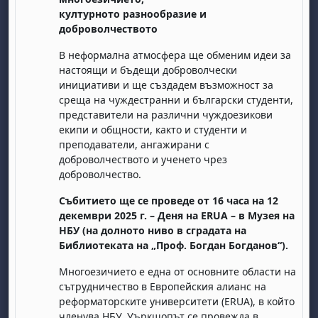
културното разнообразие и
доброволчеството
В неформална атмосфера ще обменим идеи за
настоящи и бъдещи доброволчески
инициативи и ще създадем възможност за
среща на
чуждестранни и български студенти,
представители на различни чуждоезикови
, samedi 1 août
ment, dimanche 2 août
екипи и общности, както и студенти и
août
 août
dredi 7 août
, samedi 8 août
ment, dimanche 9 août
преподаватели, ангажирани с
доброволчеството и ученето чрез
 août
3 août
ndredi 14 août
, samedi 15 août
ment, dimanche 16 août
доброволчество.
 août
0 août
ndredi 21 août
, samedi 22 août
ment, dimanche 23 août
Събитието ще се проведе от 16 часа на 12
 août
7 août
ndredi 28 août
, samedi 29 août
ment, dimanche 30 août
декември 2025 г. – Деня на
ERUA
– в Музея на
НБУ (на долното ниво в сградата на
Библиотеката на „Проф. Богдан Богданов“).
Многоезичието е една от основните области на
сътрудничество в Европейския алианс на
реформаторските университети (
ERUA),
в който
членува НБУ. Уъркшопът се провежда в