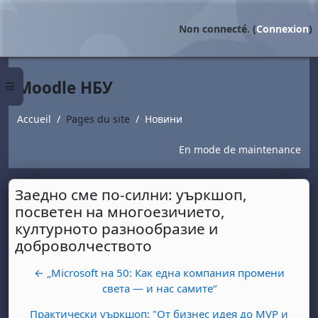
Passer au contenu principal
Non connecté. (
Connexion
)
Moodle НБУ
Panneau latéral
Accueil
Pages du site
Новини
En mode de maintenance
Заедно сме по-силни: уъркшоп,
посветен на многоезичието,
културното разнообразие и
доброволчеството
← „Microsoft на 50: Как една компания промени
света — и нас самите“
Практически уъркшоп: "От бизнес идея до MVP и