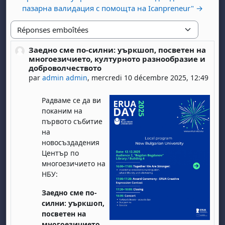
пазарна валидация с помощта на Icanpreneur" →
Type d'affichage
Заедно сме по-силни: уъркшоп, посветен на
Nombre de réponses : 0
многоезичието, културното разнообразие и
доброволчеството
par
admin admin
,
mercredi 10 décembre 2025, 12:49
Радваме се да ви
поканим на
първото събитие
на
новосъздадения
Център по
многоезичието на
НБУ:
Заедно сме по-
силни: уъркшоп,
посветен на
многоезичието,