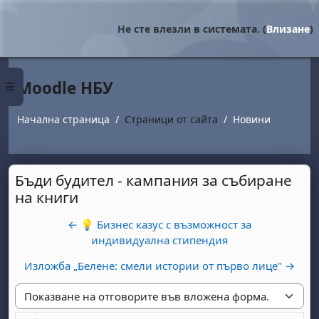
Прескочи на основното съдържание
Не сте влезли в системата. (
Влизане
)
Moodle НБУ
Страничен панел
Начална страница
Страници от сайта
Новини
Бъди будител - кампания за събиране
на книги
← 💡 Бизнес казус с възможност за
индивидуална стипендия
Изложба „Белене: смели истории от първо лице" →
Начин на показване