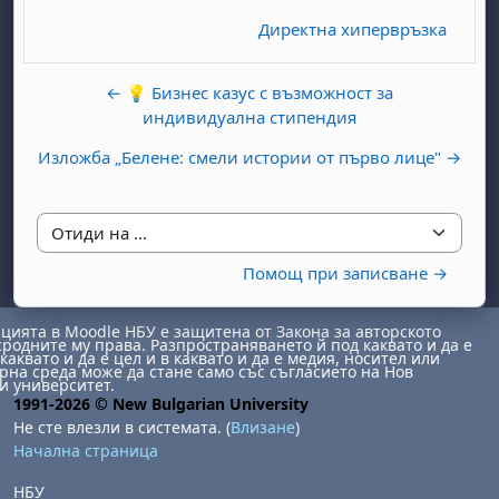
Директна хипервръзка
← 💡 Бизнес казус с възможност за
индивидуална стипендия
Изложба „Белене: смели истории от първо лице" →
бота, 1 август
я, неделя, 2 август
 6 август
 7 август
бота, 8 август
я, неделя, 9 август
Отиди на ...
ст
 13 август
 14 август
бота, 15 август
я, неделя, 16 август
Помощ при записване →
ст
 20 август
 21 август
бота, 22 август
я, неделя, 23 август
ията в Moodle НБУ е защитена от Закона за авторското
ст
 27 август
 28 август
бота, 29 август
я, неделя, 30 август
сродните му права. Разпространяването й под каквато и да е
каквато и да е цел и в каквато и да е медия, носител или
на среда може да стане само със съгласието на Нов
и университет.
1991-2026 © New Bulgarian University
Не сте влезли в системата. (
Влизане
)
Начална страница
НБУ