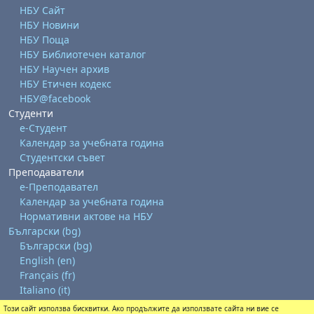
НБУ Сайт
НБУ Новини
НБУ Поща
НБУ Библиотечен каталог
НБУ Научен архив
НБУ Етичен кодекс
НБУ@facebook
Студенти
е-Студент
Календар за учебната година
Студентски съвет
Преподаватели
е-Преподавател
Календар за учебната година
Нормативни актове на НБУ
Български ‎(bg)‎
Български ‎(bg)‎
English ‎(en)‎
Français ‎(fr)‎
Italiano ‎(it)‎
Този сайт използва бисквитки. Ако продължите да използвате сайта ни вие се