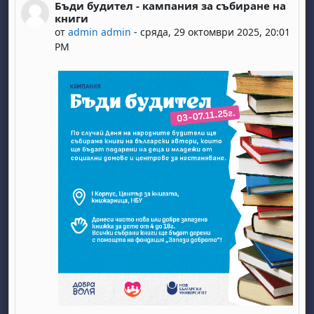
Бъди будител - кампания за събиране на
Number of replies: 0
книги
от
admin admin
-
сряда, 29 октомври 2025, 20:01
PM