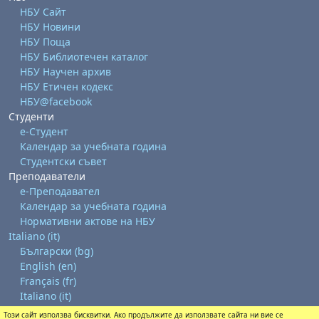
НБУ Сайт
НБУ Новини
НБУ Поща
НБУ Библиотечен каталог
НБУ Научен архив
НБУ Етичен кодекс
НБУ@facebook
Студенти
е-Студент
Календар за учебната година
Студентски съвет
Преподаватели
е-Преподавател
Календар за учебната година
Нормативни актове на НБУ
Italiano ‎(it)‎
Български ‎(bg)‎
English ‎(en)‎
Français ‎(fr)‎
Italiano ‎(it)‎
Този сайт използва бисквитки. Ако продължите да използвате сайта ни вие се