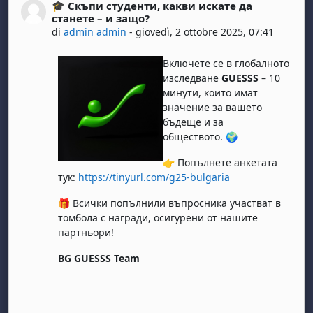
🎓 Скъпи студенти, какви искате да
Numero di risposte: 0
станете – и защо?
di
admin admin
-
giovedì, 2 ottobre 2025, 07:41
Включете се в глобалното
изследване
GUESSS
– 10
минути, които имат
значение за вашето
бъдеще и за
обществото. 🌍
👉 Попълнете анкетата
тук:
https://tinyurl.com/g25-bulgaria
🎁 Всички попълнили въпросник
а
участват в
томбола с награди, осигурени от нашите
партньори!
BG GUESSS Team