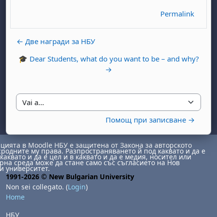
Permalink
← Две награди за НБУ
🎓 Dear Students, what do you want to be – and why?
→
abato 1 agosto
to, domenica 2 agosto
Vai a...
osto
agosto
dì 7 agosto
abato 8 agosto
to, domenica 9 agosto
Помощ при записване →
gosto
 agosto
dì 14 agosto
abato 15 agosto
to, domenica 16 agosto
gosto
 agosto
dì 21 agosto
abato 22 agosto
to, domenica 23 agosto
ията в Moodle НБУ е защитена от Закона за авторското
сродните му права. Разпространяването й под каквато и да е
каквато и да е цел и в каквато и да е медия, носител или
gosto
 agosto
dì 28 agosto
abato 29 agosto
to, domenica 30 agosto
на среда може да стане само със съгласието на Нов
и университет.
1991-2026 © New Bulgarian University
Non sei collegato. (
Login
)
Home
НБУ