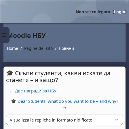
Vai al contenuto principale
Non sei collegato. (
Login
)
Moodle НБУ
Pannello laterale
Home
Pagine del sito
Новини
🎓 Скъпи студенти, какви искате да
станете – и защо?
← Две награди за НБУ
🎓 Dear Students, what do you want to be – and why?
→
Modalità visualizzazione