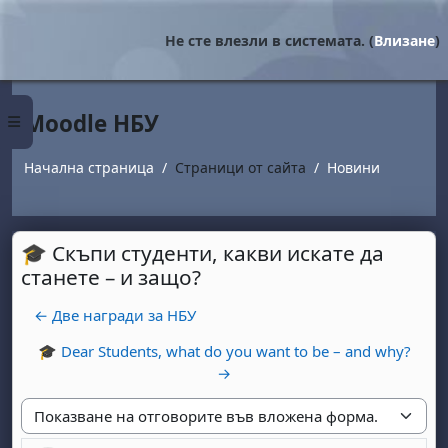
Прескочи на основното съдържание
Не сте влезли в системата. (
Влизане
)
Moodle НБУ
Страничен панел
Начална страница
Страници от сайта
Новини
🎓 Скъпи студенти, какви искате да
станете – и защо?
← Две награди за НБУ
🎓 Dear Students, what do you want to be – and why?
→
Начин на показване