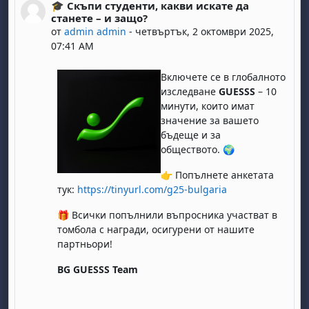
🎓 Скъпи студенти, какви искате да
Number of replies: 0
станете – и защо?
от
admin admin
-
четвъртък, 2 октомври 2025,
07:41 AM
Включете се в глобалното
изследване
GUESSS
– 10
минути, които имат
значение за вашето
бъдеще и за
обществото. 🌍
👉 Попълнете анкетата
тук:
https://tinyurl.com/g25-bulgaria
🎁 Всички попълнили въпросник
а
участват в
томбола с награди, осигурени от нашите
партньори!
BG GUESSS Team