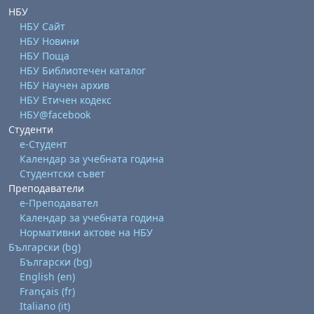
НБУ
НБУ Сайт
НБУ Новини
НБУ Поща
НБУ Библиотечен каталог
НБУ Научен архив
НБУ Етичен кодекс
НБУ@facebook
Студенти
е-Студент
Календар за учебната година
Студентски съвет
Преподаватели
е-Преподавател
Календар за учебната година
Нормативни актове на НБУ
Български ‎(bg)‎
Български ‎(bg)‎
English ‎(en)‎
Français ‎(fr)‎
Italiano ‎(it)‎