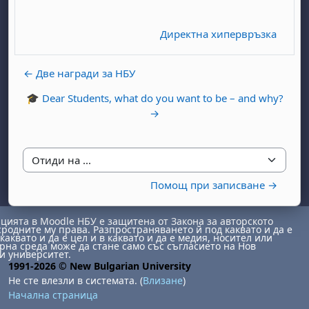
Директна хипервръзка
← Две награди за НБУ
🎓 Dear Students, what do you want to be – and why?
→
бота, 1 август
я, неделя, 2 август
 6 август
 7 август
бота, 8 август
я, неделя, 9 август
Отиди на ...
ст
 13 август
 14 август
бота, 15 август
я, неделя, 16 август
Помощ при записване →
ст
 20 август
 21 август
бота, 22 август
я, неделя, 23 август
ст
 27 август
 28 август
бота, 29 август
я, неделя, 30 август
ията в Moodle НБУ е защитена от Закона за авторското
сродните му права. Разпространяването й под каквато и да е
каквато и да е цел и в каквато и да е медия, носител или
на среда може да стане само със съгласието на Нов
и университет.
1991-2026 © New Bulgarian University
Не сте влезли в системата. (
Влизане
)
Начална страница