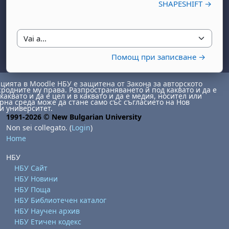
SHAPESHIFT →
Vai a...
Помощ при записване →
ията в Moodle НБУ е защитена от Закона за авторското
сродните му права. Разпространяването й под каквато и да е
каквато и да е цел и в каквато и да е медия, носител или
на среда може да стане само със съгласието на Нов
и университет.
1991-2026 © New Bulgarian University
Non sei collegato. (
Login
)
Home
НБУ
НБУ Сайт
НБУ Новини
НБУ Поща
НБУ Библиотечен каталог
НБУ Научен архив
НБУ Етичен кодекс