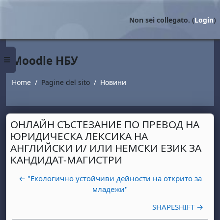
Vai al contenuto principale
Non sei collegato. (
Login
)
Moodle НБУ
Pannello laterale
Home
Pagine del sito
Новини
ОНЛАЙН СЪСТЕЗАНИЕ ПО ПРЕВОД НА
ЮРИДИЧЕСКА ЛЕКСИКА НА
АНГЛИЙСКИ И/ ИЛИ НЕМСКИ ЕЗИК ЗА
КАНДИДАТ-МАГИСТРИ
← "Екологично устойчиви дейности на открито за
младежи"
SHAPESHIFT →