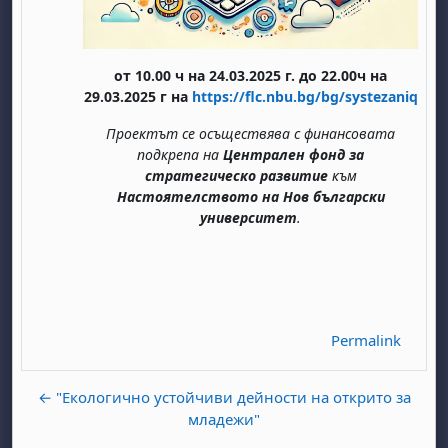
от 10.00 ч на 24.03.2025 г. до 22.00ч на
29.03.2025 г
на
https://flc.nbu.bg/bg/systezaniq
Проектът се осъществява с финансовата
подкрепа на
Централен фонд за
стратегическо развитие
към
Настоятелството на Нов български
abato 1 agosto
to, domenica 2 agosto
университет
.
osto
agosto
dì 7 agosto
abato 8 agosto
to, domenica 9 agosto
gosto
 agosto
dì 14 agosto
abato 15 agosto
to, domenica 16 agosto
gosto
 agosto
dì 21 agosto
abato 22 agosto
to, domenica 23 agosto
gosto
 agosto
dì 28 agosto
abato 29 agosto
to, domenica 30 agosto
Permalink
← "Екологично устойчиви дейности на открито за
младежи"