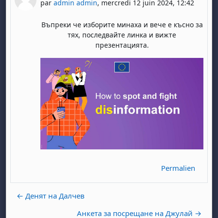
par
admin admin
,
mercredi 12 juin 2024, 12:42
Въпреки че изборите минаха и вече е късно за
тях, последвайте линка и вижте
презентацията.
Permalien
← Денят на Далчев
Анкета за посрещане на Джулай →