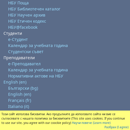
НБУ Поща
НБУ Библиотечен каталог
НБУ Научен архив
НБУ Етичен кодекс
НБУ@facebook
Студенти
е-Студент
Календар за учебната година
Студентски съвет
Преподаватели
е-Преподавател
Календар за учебната година
Нормативни актове на НБУ
English ‎(en)‎
Български ‎(bg)‎
English ‎(en)‎
Français ‎(fr)‎
Italiano ‎(it)‎
Този сайт използва бисквитки. Ако продължите да използвате сайта ни вие се
Get the mobile app
съгласявате с нашата политика за бисквитките (This site uses cookies. If you continue
Switch to the standard theme
to use our site, you agree with our coockie policy)
Научи повече (Learn more)
Разбрах (I agree)