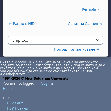
Permalink
← Рацио в НБУ
Денят на Далчев →
Jump to...
Помощ при записване →
ията в Moodle НБУ е защитена от Закона за авторското
сродните му права. Разпространяването й под каквато и да е
каквато и да е цел и в каквато и да е медия, носител или
на среда може да стане само със съгласието на Нов
и университет.
1991-2026 © New Bulgarian University
You are not logged in. (
Log in
)
Home
НБУ
НБУ Сайт
НБУ Новини