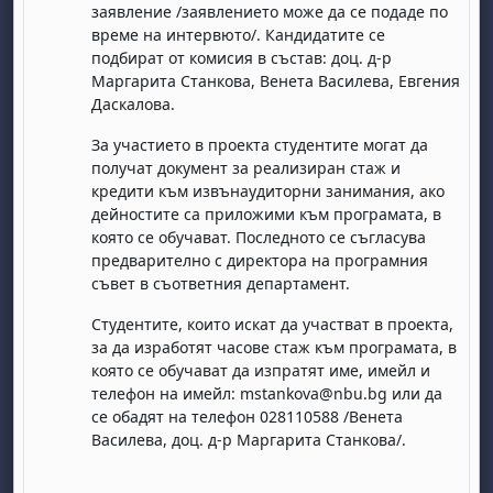
заявление /заявлението може да се подаде по
време на интервюто/. Кандидатите се
подбират от комисия в състав: доц. д-р
Маргарита Станкова, Венета Василева
, Евге
ния
Даскалова.
За участието в проекта студентите могат да
получат документ за реализиран стаж и
кредити към извънаудиторни занимания, ако
дейностите са приложими към програмата, в
day, 1 August
unday, 2 August
която се обучават. Последното се съгласува
st
gust
August
day, 8 August
unday, 9 August
предварително с директора на програмния
съвет в съответния департамент.
ust
ugust
 August
day, 15 August
Sunday, 16 August
Студентите, които искат да участват в проекта,
ust
ugust
 August
day, 22 August
Sunday, 23 August
за да изработят часове стаж към програмата, в
ust
ugust
 August
day, 29 August
Sunday, 30 August
която се обучават да изпратят име, имейл и
телефон на имейл: mstankova@nbu.bg или да
се обадят на телефон 028110588 /Венета
Василева, доц. д-р Маргарита Станкова/.