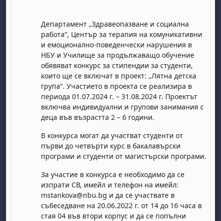
Департамент „Здравеопазване и социална
работа“
,
Център за терапия на комуникативни
и емоционално-поведенчески нарушения в
НБУ
и Училище за продължаващо обучение
обявяват конкурс за стипендии за студенти,
които ще се включат в проект: „Лятна детска
група“
.
Участието в проекта се реализира в
периода 01.07.20
24
г. – 31.08.20
24
г. Проектът
включва индивидуални и групови занимания с
деца във възрастта
2
–
6
години.
В конкурса могат да участват студенти от
първи до четвърти курс в бакалавърски
програми и студенти от магистърски програми.
За участие в конкурса е необходимо да се
изпрати СВ, имейл и телефон на имейл:
mstankova@nbu.bg и да се участвате в
събеседване на
2
0.06.20
22
г. от 14 до 16 часа в
стая 04 във втори корпус и да се попълни