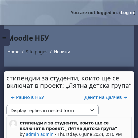
Skip to main content
You are not logged in. (
Log in
)
Moodle НБУ
Side panel
Home
Site pages
Новини
стипендии за студенти, които ще се
включат в проект: „Лятна детска група“
← Рацио в НБУ
Денят на Далчев →
Display mode
стипендии за студенти, които ще се
Number of replies: 0
включат в проект: „Лятна детска група“
by
admin admin
-
Thursday, 6 June 2024, 2:16 PM