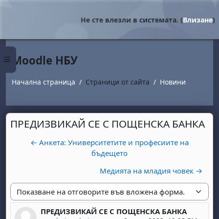
Прескочи на основното съдържание
Не сте влезли в системата. (
Влизане
)
Moodle НБУ
Страничен панел
Начална страница
Страници от сайта
Новини
ПРЕДИЗВИКАЙ СЕ С ПОЩЕНСКА БАНКА
← Анкета: Университетите и професиите на
бъдещето
Медията на младия човек →
Начин на показване
ПРЕДИЗВИКАЙ СЕ С ПОЩЕНСКА БАНКА
Number of replies: 0