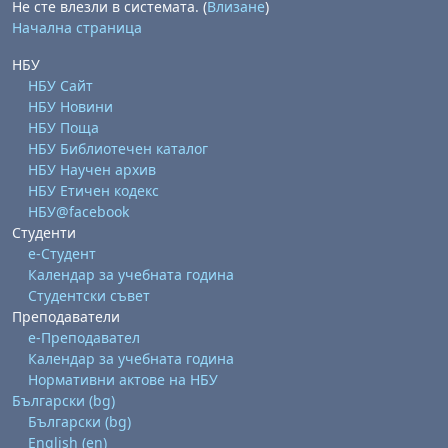
Не сте влезли в системата. (
Влизане
)
Начална страница
НБУ
НБУ Сайт
НБУ Новини
НБУ Поща
НБУ Библиотечен каталог
НБУ Научен архив
НБУ Етичен кодекс
НБУ@facebook
Студенти
е-Студент
Календар за учебната година
Студентски съвет
Преподаватели
е-Преподавател
Календар за учебната година
Нормативни актове на НБУ
Български ‎(bg)‎
Български ‎(bg)‎
English ‎(en)‎