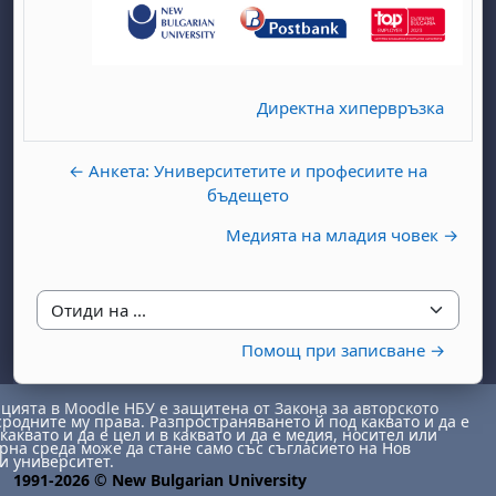
Директна хипервръзка
← Анкета: Университетите и професиите на
бъдещето
бота, 1 август
я, неделя, 2 август
 6 август
 7 август
бота, 8 август
я, неделя, 9 август
Медията на младия човек →
ст
 13 август
 14 август
бота, 15 август
я, неделя, 16 август
ст
 20 август
 21 август
бота, 22 август
я, неделя, 23 август
Отиди на ...
ст
 27 август
 28 август
бота, 29 август
я, неделя, 30 август
Помощ при записване →
ията в Moodle НБУ е защитена от Закона за авторското
сродните му права. Разпространяването й под каквато и да е
каквато и да е цел и в каквато и да е медия, носител или
на среда може да стане само със съгласието на Нов
и университет.
1991-2026 © New Bulgarian University