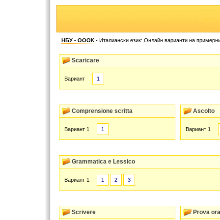
НБУ - ОООК
- Италиански език: Онлайн варианти на примерн
Scaricare
Вариант
1
Comprensione scritta
Ascolto
Вариант 1
1
Вариант 1
Grammatica e Lessico
Вариант 1
1
2
3
Scrivere
Prova ora