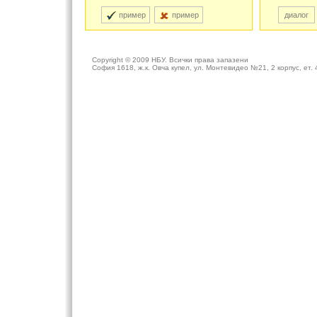
пример
пример
диалог
Copyright © 2009
НБУ
. Всички права запазени
София 1618, ж.к. Овча купел, ул. Монтевидео №21, 2 корпус, ет. 4