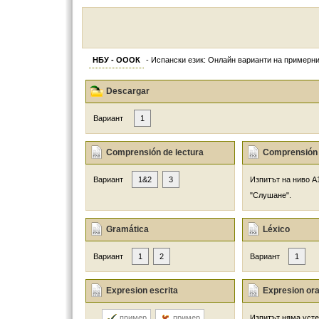
НБУ - ОООК
- Испански език: Онлайн варианти на примерни
Descargar
Вариант
1
Comprensión de lectura
Comprensión 
Вариант
1&2
3
Изпитът на ниво А
"Слушане".
Gramática
Léxico
Вариант
1
2
Вариант
1
Expresion escrita
Expresion ora
пример
пример
Изпитът няма усте