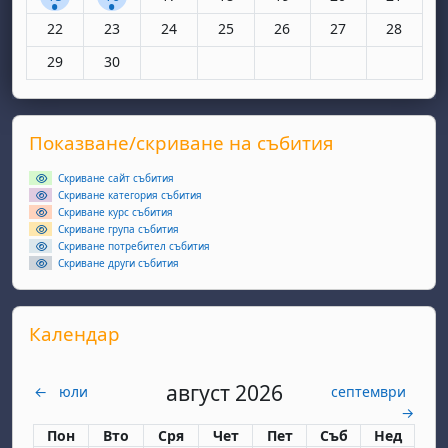
Няма събития, понеделник, 22 юни
Няма събития, вторник, 23 юни
Няма събития, сряда, 24 юни
Няма събития, четвъртък, 25 юн
Няма събития, петък, 26
Няма събития, съ
Няма съби
22
23
24
25
26
27
28
Няма събития, понеделник, 29 юни
Няма събития, вторник, 30 юни
29
30
Supplementary blocks
Прескочи Показване/скриване на събития
Показване/скриване на събития
Скриване сайт събития
Скриване категория събития
Скриване курс събития
Скриване група събития
Скриване потребител събития
Скриване други събития
Прескочи Календар
Календар
август 2026
←
юли
септември
→
Понеделник
вторник
сряда
четвъртък
петък
събота
неделя
Пон
Вто
Сря
Чет
Пет
Съб
Нед