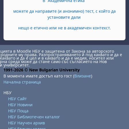
В "Академична етика"
можете да направите (и анонимно) тест, с който да
установите дали
нещо е етично или не в академичен контекст.
ията в Moodle НБУ е защитена от Закона за авторското
сродните му права. Разпространяването й под каквато и да е
каквато и да е цел и в каквато и да е медия, носител или
на среда може да стане само със съгласието на Нов
и университет.
1991-2026 © New Bulgarian University
В момента имате достъп като гост (
Влизане
)
Начална страница
НБУ
НБУ Сайт
НБУ Новини
НБУ Поща
НБУ Библиотечен каталог
НБУ Научен архив
НБУ Етичен кодекс