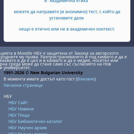
В "Академична етика"
можете да направите (и анонимно) тест, с който да
установите дали
нещо е етично или не в академичен контекст.
ията в Moodle НБУ е защитена от Закона за авторското
сродните му права. Разпространяването й под каквато и да е
каквато и да е цел и в каквато и да е медия, носител или
на среда може да стане само със съгласието на Нов
и университет.
1991-2026 © New Bulgarian University
В момента имате достъп като гост (
Влизане
)
Начална страница
НБУ
НБУ Сайт
НБУ Новини
НБУ Поща
НБУ Библиотечен каталог
НБУ Научен архив
НБУ Етичен кодекс