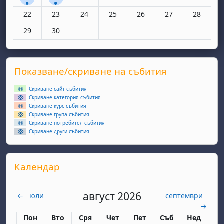
Няма събития, понеделник, 22 юни
Няма събития, вторник, 23 юни
Няма събития, сряда, 24 юни
Няма събития, четвъртък, 25 юн
Няма събития, петък, 26
Няма събития, съ
Няма съби
22
23
24
25
26
27
28
Няма събития, понеделник, 29 юни
Няма събития, вторник, 30 юни
29
30
Supplementary blocks
Прескочи Показване/скриване на събития
Показване/скриване на събития
Скриване сайт събития
Скриване категория събития
Скриване курс събития
Скриване група събития
Скриване потребител събития
Скриване други събития
Прескочи Календар
Календар
август 2026
←
юли
септември
→
Понеделник
вторник
сряда
четвъртък
петък
събота
неделя
Пон
Вто
Сря
Чет
Пет
Съб
Нед