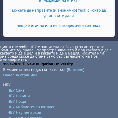
В "Академична етика"
можете да направите (и анонимно) тест, с който да
установите дали
нещо е етично или не в академичен контекст.
ията в Moodle НБУ е защитена от Закона за авторското
сродните му права. Разпространяването й под каквато и да е
каквато и да е цел и в каквато и да е медия, носител или
на среда може да стане само със съгласието на Нов
и университет.
1991-2026 © New Bulgarian University
В момента имате достъп като гост (
Влизане
)
Начална страница
НБУ
НБУ Сайт
НБУ Новини
НБУ Поща
НБУ Библиотечен каталог
НБУ Научен архив
НБУ Етичен кодекс