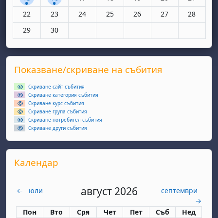
Няма събития, понеделник, 22 юни
Няма събития, вторник, 23 юни
Няма събития, сряда, 24 юни
Няма събития, четвъртък, 25 юн
Няма събития, петък, 26
Няма събития, съ
Няма съби
22
23
24
25
26
27
28
Няма събития, понеделник, 29 юни
Няма събития, вторник, 30 юни
29
30
Supplementary blocks
Прескочи Показване/скриване на събития
Показване/скриване на събития
Скриване сайт събития
Скриване категория събития
Скриване курс събития
Скриване група събития
Скриване потребител събития
Скриване други събития
Прескочи Календар
Календар
август 2026
←
юли
септември
→
Понеделник
вторник
сряда
четвъртък
петък
събота
неделя
Пон
Вто
Сря
Чет
Пет
Съб
Нед