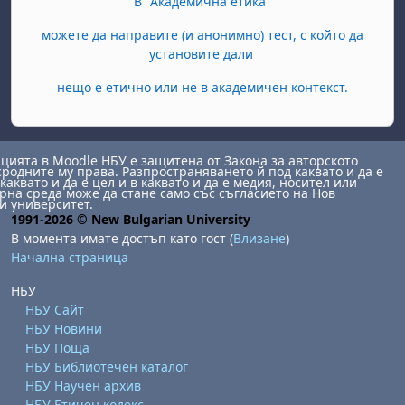
В "Академична етика"
можете да направите (и анонимно) тест, с който да
установите дали
нещо е етично или не в академичен контекст.
ията в Moodle НБУ е защитена от Закона за авторското
сродните му права. Разпространяването й под каквато и да е
каквато и да е цел и в каквато и да е медия, носител или
на среда може да стане само със съгласието на Нов
и университет.
1991-2026 © New Bulgarian University
В момента имате достъп като гост (
Влизане
)
Начална страница
НБУ
НБУ Сайт
НБУ Новини
НБУ Поща
НБУ Библиотечен каталог
НБУ Научен архив
НБУ Етичен кодекс