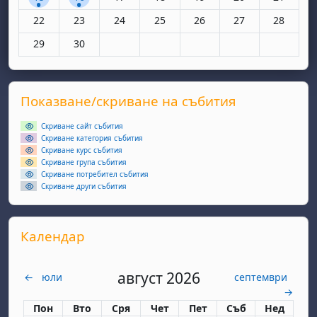
Няма събития, понеделник, 22 юни
Няма събития, вторник, 23 юни
Няма събития, сряда, 24 юни
Няма събития, четвъртък, 25 юн
Няма събития, петък, 26
Няма събития, съ
Няма съби
22
23
24
25
26
27
28
Няма събития, понеделник, 29 юни
Няма събития, вторник, 30 юни
29
30
Supplementary blocks
Прескочи Показване/скриване на събития
Показване/скриване на събития
Скриване сайт събития
Скриване категория събития
Скриване курс събития
Скриване група събития
Скриване потребител събития
Скриване други събития
Прескочи Календар
Календар
август 2026
←
юли
септември
→
Понеделник
вторник
сряда
четвъртък
петък
събота
неделя
Пон
Вто
Сря
Чет
Пет
Съб
Нед