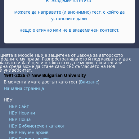
В "Академична етика"
можете да направите (и анонимно) тест, с който да
установите дали
нещо е етично или не в академичен контекст.
ията в Moodle НБУ е защитена от Закона за авторското
сродните му права. Разпространяването й под каквато и да е
каквато и да е цел и в каквато и да е медия, носител или
на среда може да стане само със съгласието на Нов
и университет.
1991-2026 © New Bulgarian University
В момента имате достъп като гост (
Влизане
)
Начална страница
НБУ
НБУ Сайт
НБУ Новини
НБУ Поща
НБУ Библиотечен каталог
НБУ Научен архив
НБУ Етичен кодекс