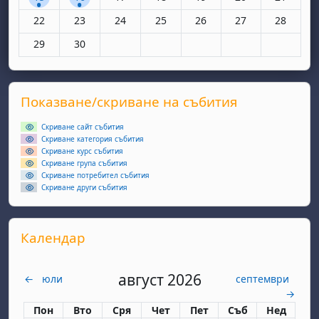
Няма събития, понеделник, 22 юни
Няма събития, вторник, 23 юни
Няма събития, сряда, 24 юни
Няма събития, четвъртък, 25 юн
Няма събития, петък, 26
Няма събития, съ
Няма съби
22
23
24
25
26
27
28
Няма събития, понеделник, 29 юни
Няма събития, вторник, 30 юни
29
30
Supplementary blocks
Прескочи Показване/скриване на събития
Показване/скриване на събития
Скриване сайт събития
Скриване категория събития
Скриване курс събития
Скриване група събития
Скриване потребител събития
Скриване други събития
Прескочи Календар
Календар
август 2026
←
юли
септември
→
Понеделник
вторник
сряда
четвъртък
петък
събота
неделя
Пон
Вто
Сря
Чет
Пет
Съб
Нед