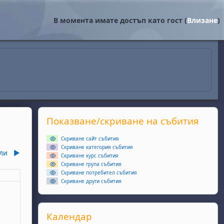
В момента имате достъп като гост (
Влизане
)
Supplementary blocks
Прескочи Показване/скриване на събития
Показване/скриване на събития
Скриване сайт събития
Скриване категория събития
ли
▶︎
Скриване курс събития
Скриване група събития
Скриване потребител събития
еля
Скриване други събития
ота, 6 юни
събития, неделя, 7 юни
Прескочи Календар
Календар