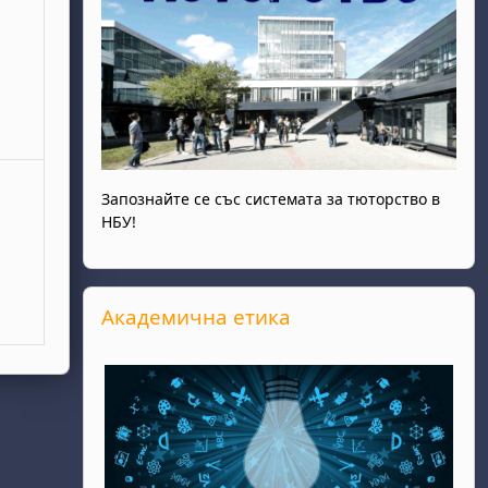
Запознайте се със системата за тюторство в
НБУ!
Прескочи Академична етика
Академична етика