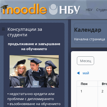
Прескочи на основнот
НБУ
Студе
Блокове
Прескочи Консултации за студенти
Консултации за
Календар
Страничен панел
студенти
Начална страница
продължаване и завършване
на обучението
Месец
◀︎
май
Понеделник
вт
Пон
Вт
Няма събития, по
Няма
1
2
•
недостатъчно кредити или
проблеми с дипломирането
•
възобновяване на обучението