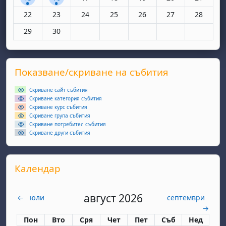
Няма събития, понеделник, 22 юни
Няма събития, вторник, 23 юни
Няма събития, сряда, 24 юни
Няма събития, четвъртък, 25 юн
Няма събития, петък, 26
Няма събития, съ
Няма съби
22
23
24
25
26
27
28
Няма събития, понеделник, 29 юни
Няма събития, вторник, 30 юни
29
30
Supplementary blocks
Прескочи Показване/скриване на събития
Показване/скриване на събития
Скриване сайт събития
Скриване категория събития
Скриване курс събития
Скриване група събития
Скриване потребител събития
Скриване други събития
Прескочи Календар
Календар
август 2026
←
юли
септември
→
Понеделник
вторник
сряда
четвъртък
петък
събота
неделя
Пон
Вто
Сря
Чет
Пет
Съб
Нед