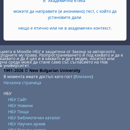
В "Академична етика"
можете да направите (и анонимно) тест, с който да
установите дали
нещо е етично или не в академичен контекст.
ията в Moodle НБУ е защитена от Закона за авторското
сродните му права. Разпространяването й под каквато и да е
каквато и да е цел и в каквато и да е медия, носител или
на среда може да стане само със съгласието на Нов
и университет.
1991-2026 © New Bulgarian University
В момента имате достъп като гост (
Влизане
)
Начална страница
НБУ
НБУ Сайт
НБУ Новини
НБУ Поща
НБУ Библиотечен каталог
НБУ Научен архив
НБУ Етичен кодекс