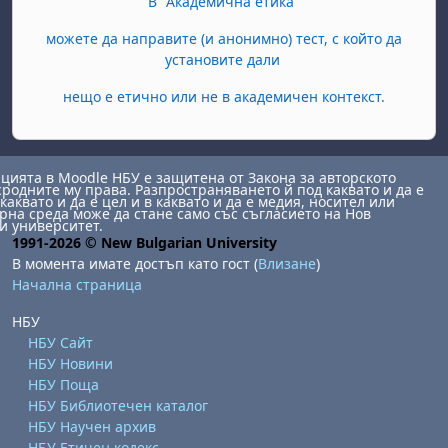
В "Академична етика"
можете да направите (и анонимно) тест, с който да
установите дали
нещо е етично или не в академичен контекст.
ията в Moodle НБУ е защитена от Закона за авторското
сродните му права. Разпространяването й под каквато и да е
каквато и да е цел и в каквато и да е медия, носител или
на среда може да стане само със съгласието на Нов
и университет.
1991-2026 © New Bulgarian University
В момента имате достъп като гост (
Влизане
)
Начална страница
НБУ
НБУ Сайт
НБУ Новини
НБУ Поща
НБУ Библиотечен каталог
НБУ Научен архив
НБУ Етичен кодекс