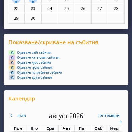
Няма събития, понеделник, 22 юни
Няма събития, вторник, 23 юни
Няма събития, сряда, 24 юни
Няма събития, четвъртък, 25 юн
Няма събития, петък, 26
Няма събития, съ
Няма съби
22
23
24
25
26
27
28
Няма събития, понеделник, 29 юни
Няма събития, вторник, 30 юни
29
30
Supplementary blocks
Прескочи Показване/скриване на събития
Показване/скриване на събития
Скриване сайт събития
Скриване категория събития
Скриване курс събития
Скриване група събития
Скриване потребител събития
Скриване други събития
Прескочи Календар
Календар
август 2026
←
юли
септември
→
Понеделник
вторник
сряда
четвъртък
петък
събота
неделя
Пон
Вто
Сря
Чет
Пет
Съб
Нед