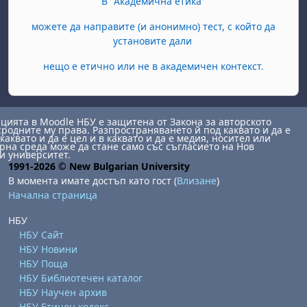
В "Академична етика"
можете да направите (и анонимно) тест, с който да
установите дали
нещо е етично или не в академичен контекст.
ията в Moodle НБУ е защитена от Закона за авторското
сродните му права. Разпространяването й под каквато и да е
каквато и да е цел и в каквато и да е медия, носител или
на среда може да стане само със съгласието на Нов
и университет.
1991-2026 © New Bulgarian University
В момента имате достъп като гост (
Влизане
)
Начална страница
НБУ
НБУ Сайт
НБУ Новини
НБУ Поща
НБУ Библиотечен каталог
НБУ Научен архив
НБУ Етичен кодекс