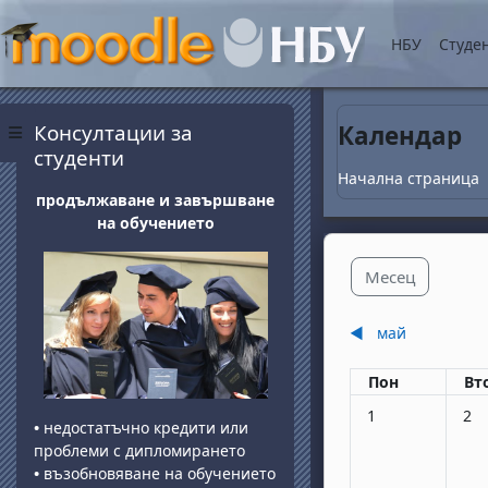
Прескочи на основнот
НБУ
Студе
Блокове
Прескочи Консултации за студенти
Консултации за
Календар
Страничен панел
студенти
Начална страница
продължаване и завършване
на обучението
Месец
◀︎
май
Понеделник
вт
Пон
Вт
Няма събития, по
Няма
1
2
•
недостатъчно кредити или
проблеми с дипломирането
•
възобновяване на обучението