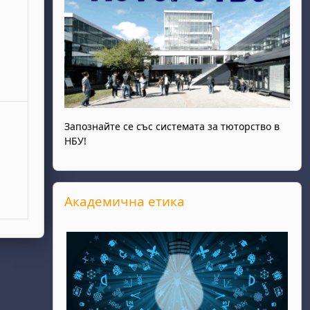
Запознайте се със системата за тюторство в
НБУ!
Прескочи Академична етика
Академична етика