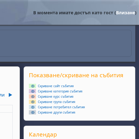
В момента имате достъп като гост (
Влизане
)
Supplementary blocks
Прескочи Показване/скриване на събития
Показване/скриване на събития
Скриване сайт събития
Скриване категория събития
ли
▶︎
Скриване курс събития
Скриване група събития
Скриване потребител събития
еля
Скриване други събития
ота, 6 юни
събития, неделя, 7 юни
Прескочи Календар
Календар