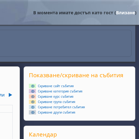
В момента имате достъп като гост (
Влизане
)
Supplementary blocks
Прескочи Показване/скриване на събития
Показване/скриване на събития
Скриване сайт събития
Скриване категория събития
ли
▶︎
Скриване курс събития
Скриване група събития
Скриване потребител събития
еля
Скриване други събития
ота, 6 юни
събития, неделя, 7 юни
Прескочи Календар
Календар