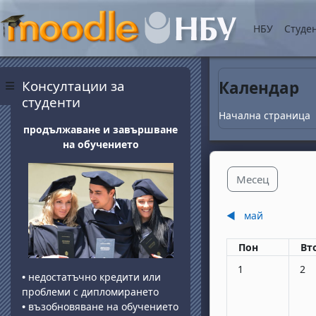
Прескочи на основнот
НБУ
Студе
Блокове
Прескочи Консултации за студенти
Консултации за
Календар
Страничен панел
студенти
Начална страница
продължаване и завършване
на обучението
Месец
◀︎
май
Понеделник
вт
Пон
Вт
Няма събития, по
Няма
1
2
•
недостатъчно кредити или
проблеми с дипломирането
•
възобновяване на обучението