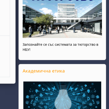
Запознайте се със системата за тюторство в
НБУ!
Прескочи Академична етика
Академична етика