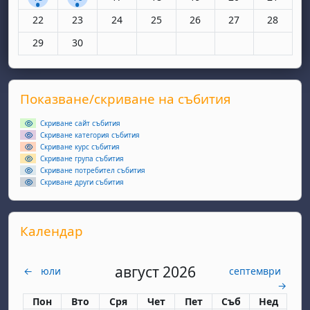
Няма събития, понеделник, 22 юни
Няма събития, вторник, 23 юни
Няма събития, сряда, 24 юни
Няма събития, четвъртък, 25 юн
Няма събития, петък, 26
Няма събития, съ
Няма съби
22
23
24
25
26
27
28
Няма събития, понеделник, 29 юни
Няма събития, вторник, 30 юни
29
30
Supplementary blocks
Прескочи Показване/скриване на събития
Показване/скриване на събития
Скриване сайт събития
Скриване категория събития
Скриване курс събития
Скриване група събития
Скриване потребител събития
Скриване други събития
Прескочи Календар
Календар
август 2026
←
юли
септември
→
Понеделник
вторник
сряда
четвъртък
петък
събота
неделя
Пон
Вто
Сря
Чет
Пет
Съб
Нед