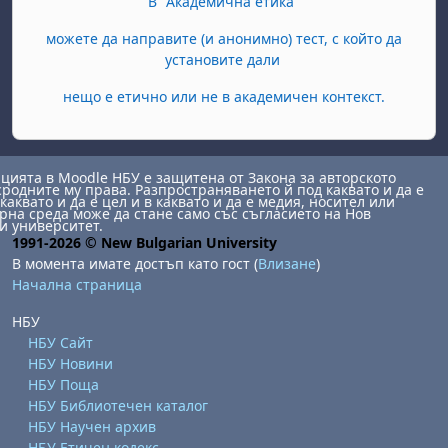
В "Академична етика"
можете да направите (и анонимно) тест, с който да
установите дали
нещо е етично или не в академичен контекст.
ията в Moodle НБУ е защитена от Закона за авторското
сродните му права. Разпространяването й под каквато и да е
каквато и да е цел и в каквато и да е медия, носител или
на среда може да стане само със съгласието на Нов
и университет.
1991-2026 © New Bulgarian University
В момента имате достъп като гост (
Влизане
)
Начална страница
НБУ
НБУ Сайт
НБУ Новини
НБУ Поща
НБУ Библиотечен каталог
НБУ Научен архив
НБУ Етичен кодекс