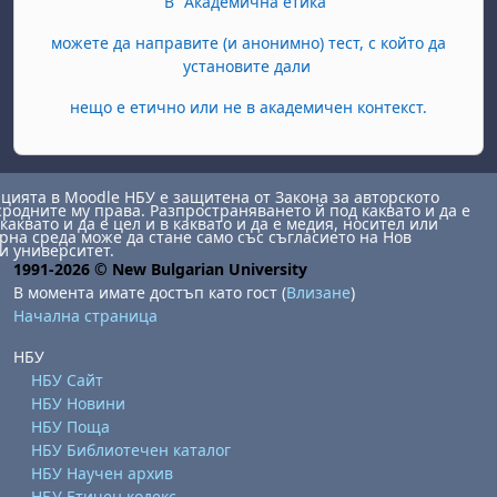
В "Академична етика"
можете да направите (и анонимно) тест, с който да
установите дали
нещо е етично или не в академичен контекст.
ията в Moodle НБУ е защитена от Закона за авторското
сродните му права. Разпространяването й под каквато и да е
каквато и да е цел и в каквато и да е медия, носител или
на среда може да стане само със съгласието на Нов
и университет.
1991-2026 © New Bulgarian University
В момента имате достъп като гост (
Влизане
)
Начална страница
НБУ
НБУ Сайт
НБУ Новини
НБУ Поща
НБУ Библиотечен каталог
НБУ Научен архив
НБУ Етичен кодекс