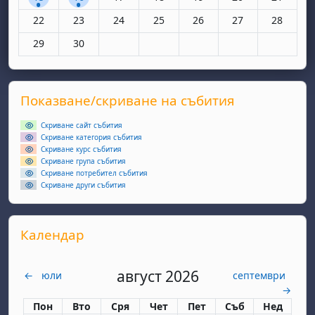
Няма събития, понеделник, 22 юни
Няма събития, вторник, 23 юни
Няма събития, сряда, 24 юни
Няма събития, четвъртък, 25 юн
Няма събития, петък, 26
Няма събития, съ
Няма съби
22
23
24
25
26
27
28
Няма събития, понеделник, 29 юни
Няма събития, вторник, 30 юни
29
30
Supplementary blocks
Прескочи Показване/скриване на събития
Показване/скриване на събития
Скриване сайт събития
Скриване категория събития
Скриване курс събития
Скриване група събития
Скриване потребител събития
Скриване други събития
Прескочи Календар
Календар
август 2026
←
юли
септември
→
Понеделник
вторник
сряда
четвъртък
петък
събота
неделя
Пон
Вто
Сря
Чет
Пет
Съб
Нед